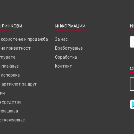
 ЛИНКОВИ
ИНФОРМАЦИИ
N
а користење и продажба
За нас
 на приватност
Вработување
купувате
Соработка
а плаќање
Контакт
С
 испорака
 артиклот за друг
ии
а средства
 прашања
 откажување