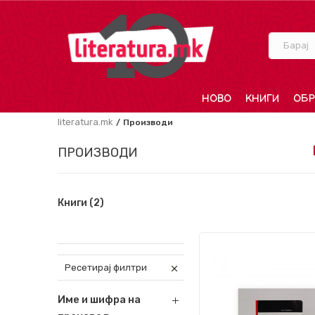
Барај
НОВО
КНИГИ
ОБР
literatura.mk
Производи
ПРОИЗВОДИ
Книги
(2)
Ресетирај филтри
Име и шифра на