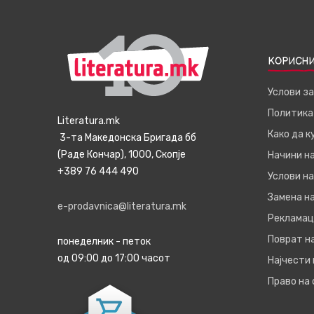
КОРИСНИ
Услови з
Политика
Literatura.mk
Како да 
3-та Македонска Бригада бб
(Раде Кончар), 1000, Скопје
Начини н
+389 76 444 490
Услови на
Замена на
e-prodavnica@literatura.mk
Рекламац
Поврат н
понеделник - петок
од 09:00 до 17:00 часот
Најчести
Право на