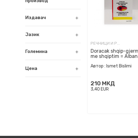
производ
Издавач
Јазик
РЕЧНИЦИ И РАЗГОВОРНИЦИ
Doracak shqip-gjer
Големина
me shqiptim = Alban
Deutsches Gespräc
Автор :
Ismet Bislimi
mit...
Цена
210
МКД
3,40
EUR