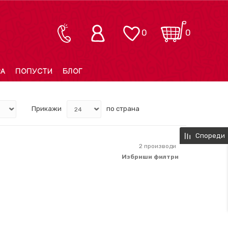
0
0
РА
ПОПУСТИ
БЛОГ
Прикажи
по страна
Спореди
2
производи
Избриши филтри