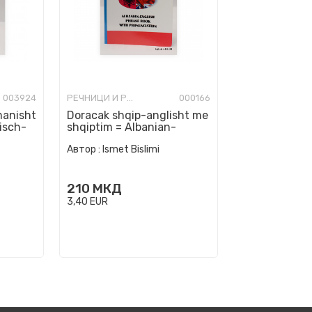
003924
РЕЧНИЦИ И РАЗГОВОРНИЦИ
000166
manisht
Doracak shqip-anglisht me
isch-
shqiptim = Albanian-
hsbuch
English phrase book with
Автор :
Ismet Bislimi
pronuncia...
210
МКД
3,40
EUR