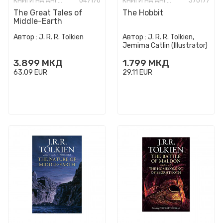
КНИГИ НА АНГЛИСКИ ЈАЗИК
047170
КНИГИ НА АНГЛИСКИ ЈАЗИК
370177
The Great Tales of
The Hobbit
Middle-Earth
Автор :
J. R. R. Tolkien
Автор :
J. R. R. Tolkien,
Jemima Catlin (Illustrator)
3.899
МКД
1.799
МКД
63,09
EUR
29,11
EUR