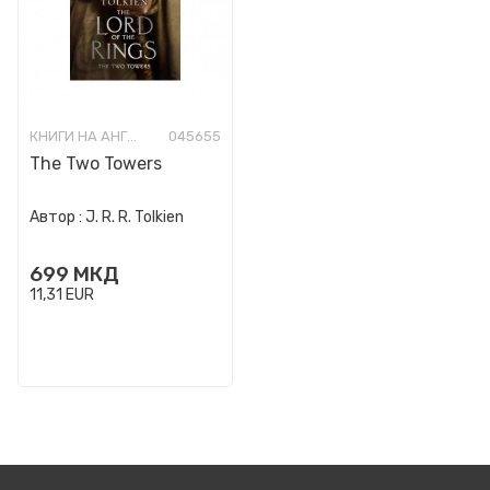
КНИГИ НА АНГЛИСКИ ЈАЗИК
045655
The Two Towers
Автор :
J. R. R. Tolkien
699
МКД
11,31
EUR