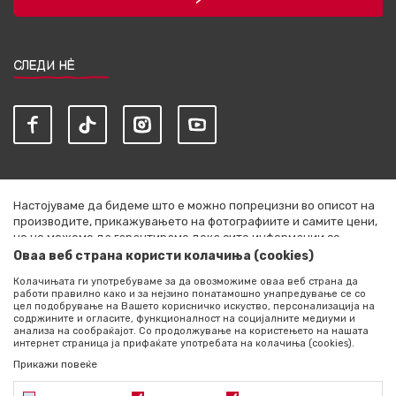
СЛЕДИ НЀ
Настојуваме да бидеме што е можно попрецизни во описот на
производите, прикажувањето на фотографиите и самите цени,
но не можеме да гарантираме дека сите информации се
комплетни и без грешки. Сите артикли прикажани на сајтот се
Оваа веб страна користи колачиња (cookies)
дел од нашата понуда и не се подразбира дека се достапни во
Колачињата ги употребуваме за да овозможиме оваа веб страна да
секој момент. Расположливоста на производите можете да ја
работи правилно како и за нејзино понатамошно унапредување се со
проверите со повик на +389 76 444 490
цел подобрување на Вашето корисничко искуство, персонализација на
содржините и огласите, функционалност на социјалните медиуми и
©2026
literatura.mk
, Изработено од
NB SOFT
. Сите права
анализа на сообраќајот. Со продолжување на користењето на нашата
интернет страница ја прифаќате употребата на колачиња (cookies).
задржани.
Прикажи повеќе