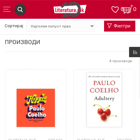
0
0
Сортирај
Филтри
ПРОИЗВОДИ
4
производи