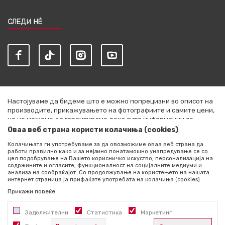
СЛЕДИ НЀ
Настојуваме да бидеме што е можно попрецизни во описот на
производите, прикажувањето на фотографиите и самите цени,
но не можеме да гарантираме дека сите информации се
комплетни и без грешки. Сите артикли прикажани на сајтот се
Оваа веб страна користи колачиња (cookies)
дел од нашата понуда и не се подразбира дека се достапни во
Колачињата ги употребуваме за да овозможиме оваа веб страна да
секој момент. Расположливоста на производите можете да ја
работи правилно како и за нејзино понатамошно унапредување се со
проверите со повик на +389 76 444 490
цел подобрување на Вашето корисничко искуство, персонализација на
содржините и огласите, функционалност на социјалните медиуми и
©2026
literatura.mk
, Изработено од
NB SOFT
. Сите права
анализа на сообраќајот. Со продолжување на користењето на нашата
интернет страница ја прифаќате употребата на колачиња (cookies).
задржани.
Прикажи повеќе
Задолжителни
Статистика
Маркетинг