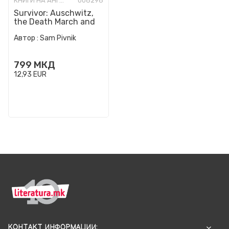
КНИГИ НА АНГЛИСКИ ЈАЗИК
008298
Survivor: Auschwitz,
the Death March and
my fight for freedom
Автор :
Sam Pivnik
799
МКД
12,93
EUR
КОНТАКТ ИНФОРМАЦИИ: