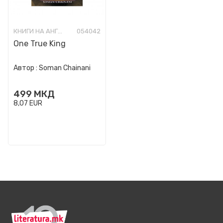
КНИГИ НА АНГЛИСКИ ЈАЗИК
054042
One True King
Автор :
Soman Chainani
499
МКД
8,07
EUR