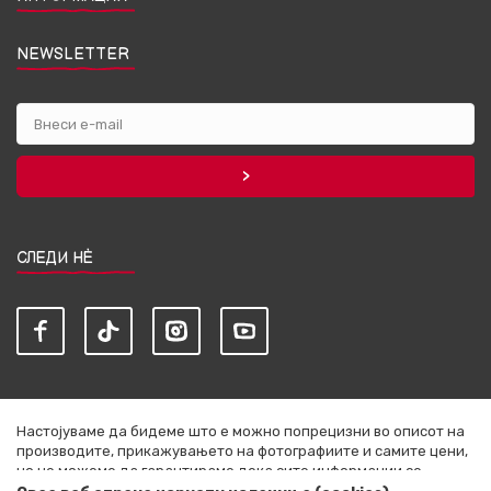
NEWSLETTER
СЛЕДИ НЀ
Настојуваме да бидеме што е можно попрецизни во описот на
производите, прикажувањето на фотографиите и самите цени,
но не можеме да гарантираме дека сите информации се
комплетни и без грешки. Сите артикли прикажани на сајтот се