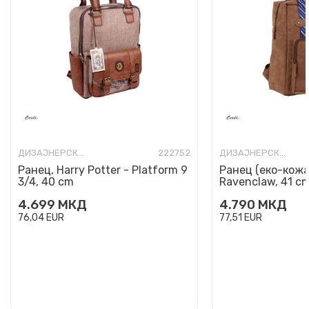
ДИЗАЈНЕРСКИ РАНЦИ
222752
ДИЗАЈНЕРСКИ РАНЦИ
Ранец, Harry Potter - Platform 9
Ранец (еко-кожа)
3/4, 40 cm
Ravenclaw, 41 c
4.699
МКД
4.790
МКД
76,04
EUR
77,51
EUR