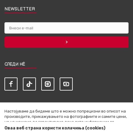
NEWSLETTER
СЛЕДИ НЀ
Настојуваме да бидеме што е можно попрецизни во описот на
производите, прикажувањето на фотографиите и самите цени,
но не можеме да гарантираме дека сите информации се
комплетни и без грешки. Сите артикли прикажани на сајтот се
Оваа веб страна користи колачиња (cookies)
дел од нашата понуда и не се подразбира дека се достапни во