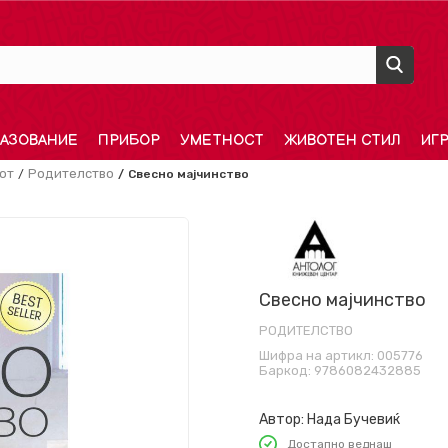
АЗОВАНИЕ
ПРИБОР
УМЕТНОСТ
ЖИВОТЕН СТИЛ
ИГ
от
Родителство
Свесно мајчинство
Свесно мајчинство
РОДИТЕЛСТВО
Шифра на артикл:
005776
Баркод:
9786082432885
Автор:
Нада Бучевиќ
Достапно веднаш