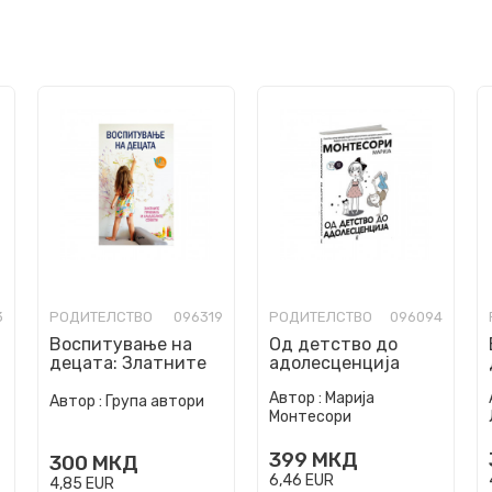
3
РОДИТЕЛСТВО
096319
РОДИТЕЛСТВО
096094
Воспитување на
Од детство до
децата: Златните
адолесценција
правила и
Автор :
Марија
најдобрите совети
Автор :
Група автори
Монтесори
399
МКД
300
МКД
6,46
EUR
4,85
EUR