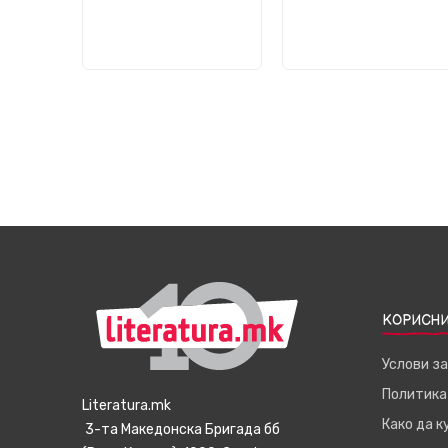
КОРИСНИ
Услови з
Политика
Literatura.mk
Како да 
3-та Македонска Бригада бб