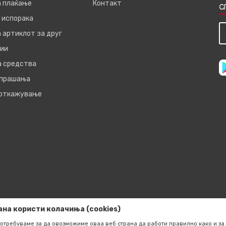
а плаќање
Контакт
С
 испорака
 артиклот за друг
ии
а средства
 прашања
 откажување
ана користи колачиња (cookies)
отребуваме за да овозможиме оваа веб страна да работи правилно како и за 