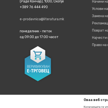
(Раде Кончар), 1000, Скопје
Начини н
+389 76 444 490
Услови на
Замена на
e-prodavnica@literatura.mk
Рекламац
Поврат н
понеделник - петок
од 09:00 до 17:00 часот
Најчести
Право на
Оваа веб стр
Колачињата ги уп