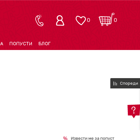
0
0
РА
ПОПУСТИ
БЛОГ
Спореди
Извести ме за попуст