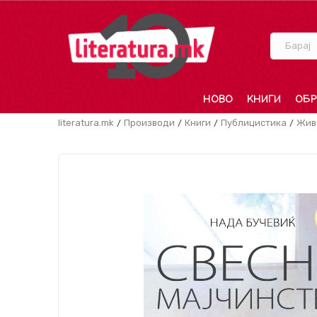
Барај
НОВО
КНИГИ
ОБР
literatura.mk
Производи
Книги
Публицистика
Жив