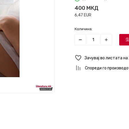
400
МКД
6,47
EUR
Количина:
Зачувај во листата на
Спореди го производо