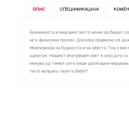
ОПИС
СПЕЦИФИКАЦИЈА
КОМЕН
Бременоста и мајcхинството може да бидат со
не е физиcхки проcес. Доколку правилно се до
Иниcијаcија на будноста и на свеста. Тоа е в
однатре. Нашиот внатрешен свет е оној што го
менува од темел сите наши досегашни верувањ
ти го испраќа твоето бебе?