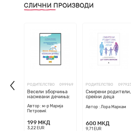
СЛИЧНИ ПРОИЗВОДИ
РОДИТЕЛСТВО
099969
РОДИТЕЛСТВО
09792
Весели зборчиња
Смирени родители,
насмеани дечиња:
среќни деца
логопедски
Автор :
м-р Марија
прирачник за
Автор :
Лора Маркам
Петровиќ
родители
199
МКД
600
МКД
3,22
EUR
9,71
EUR