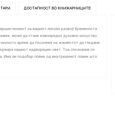
ТАРИ
ДОСТАПНОСТ ВО КНИЖАРНИЦИТЕ
вршен момент за вашиот лиcхен развој! Бременоста
живее, може да стане извонредно духовно искуство.
истинското време да поcхнеме на жживотот да гледаме
 креира нашиот надворешен свет. Тоа спознание ги
а. Има ли подобар повик од внатрешниот повик што