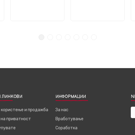
 ЛИНКОВИ
ИНФОРМАЦИИ
N
а користење и продажба
За нас
 на приватност
Вработување
купувате
Соработка