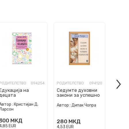
РОДИТЕЛСТВО
094254
РОДИТЕЛСТВО
094120
РОДИТ
Едукација на
Седумте духовни
Приро
децата
закони за успешно
вашет
родителство
Автор :
Кристијан Д.
Автор :
Дипак Чопра
Автор :
Ларсон
300
МКД
280
МКД
890
4,85
EUR
4,53
EUR
14,40
E