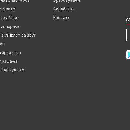
 на приватност
Вработување
купувате
Соработка
а плаќање
Контакт
С
 испорака
 артиклот за друг
ии
а средства
 прашања
 откажување