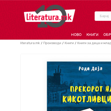
Барај
НОВО
КНИГИ
ОБР
literatura.mk
Производи
Книги
Книги за деца и мла