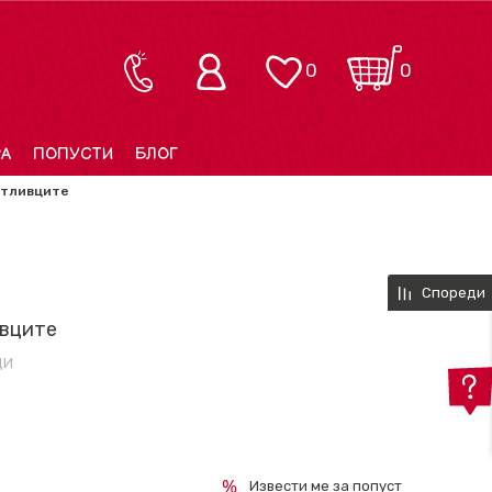
0
0
РА
ПОПУСТИ
БЛОГ
отливците
Спореди
ивците
ДИ
Извести ме за попуст