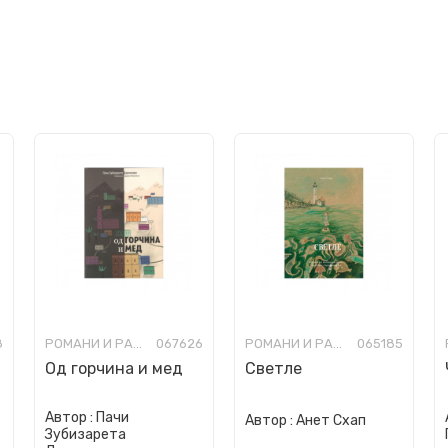
8
РОМАНИ И РАСКАЗИ ЗА МЛАДИ
067626
РОМАНИ И РАСКАЗИ ЗА МЛАДИ
065185
Од горчина и мед
Светле
Автор :
Пачи
Автор :
Анет Схап
Зубизарета