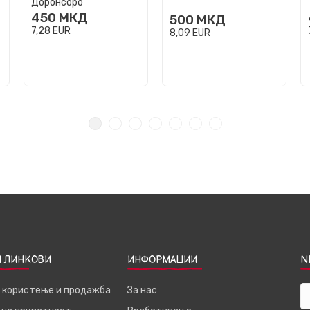
Доронсоро
450
МКД
500
МКД
7,28
EUR
8,09
EUR
 ЛИНКОВИ
ИНФОРМАЦИИ
N
а користење и продажба
За нас