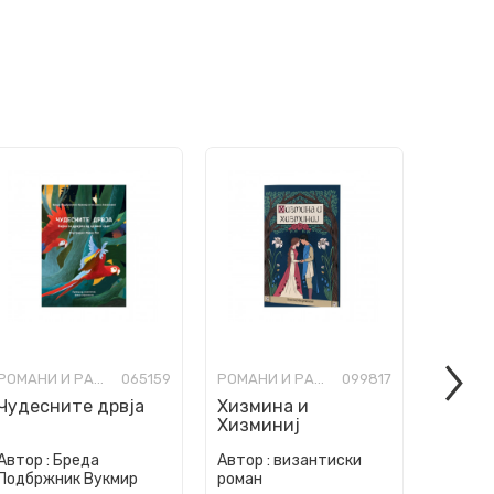
РОМАНИ И РАСКАЗИ ЗА МЛАДИ
065159
РОМАНИ И РАСКАЗИ ЗА МЛАДИ
099817
Чудесните дрвја
Хизмина и
Изгуб
Хизминиј
госпо
Автор :
Бреда
Автор :
византиски
Автор :
Подбржник Вукмир
роман
Баниќе