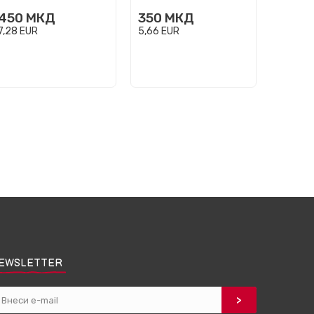
450
МКД
350
МКД
350
7,28
EUR
5,66
EUR
5,66
EU
EWSLETTER