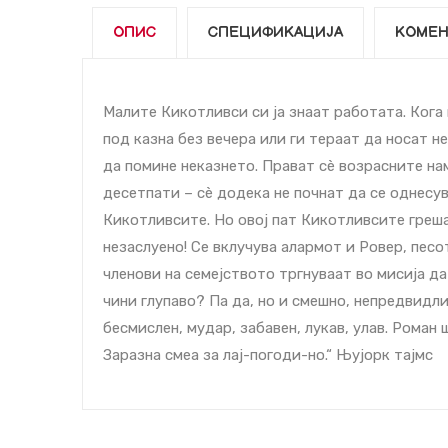
ОПИС
СПЕЦИФИКАЦИЈА
КОМЕН
Малите Кикотливcи си ја знаат работата. Кога 
под казна без вечера или ги тераат да носат н
да помине неказнето. Прават сè возрасните нам
десетпати – сè додека не почнат да се однесув
Кикотливcите. Но овој пат Кикотливcите грешат!
незаслуено! Се вклучува алармот и Ровер, песо
членови на семејството тргнуваат во мисија да
чини глупаво? Па да, но и смешно, непредвидли
бесмислен, мудар, забавен, лукав, улав. Роман ш
Заразна смеа за лај-погоди-но.“ Њујорк тајмс