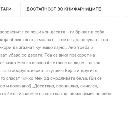
ТАРИ
ДОСТАПНОСТ ВО КНИЖАРНИЦИТЕ
возрасните се лоши кон деcата – ги бркаат в соба
екоја облека што ја мразат – тие не дозволуваат тоа
ќори да згазнат кучешко лајно... Ако треба и
аат убаво со деcата. Тоа се вика прекорот на
 :ичко Мек за влакно ќе стапне на лајно – и тоа
т што зборува, ќерката гугалче Кејла и другите
 го спасат чичко Мек од смрдливата беља. (Ви се
во и покакано!) „Досетлив, прониклив, смислен,
то ќе ве изнасмее на сет глас, ќе ве изнасмее во себе.