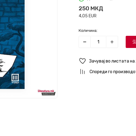
250
МКД
4,05
EUR
Количина:
Зачувај во листата на
Спореди го производо