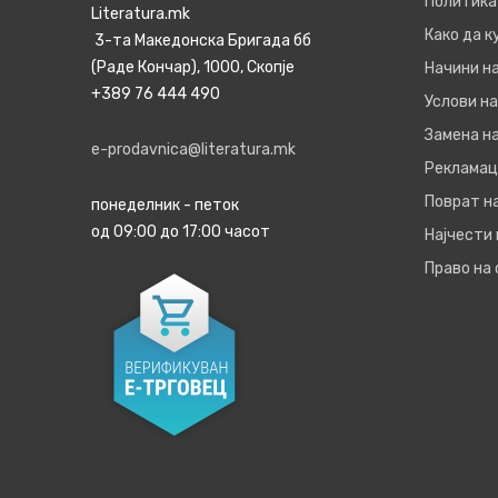
Политика
Literatura.mk
Како да 
3-та Македонска Бригада бб
(Раде Кончар), 1000, Скопје
Начини н
+389 76 444 490
Услови на
Замена на
e-prodavnica@literatura.mk
Рекламац
Поврат н
понеделник - петок
од 09:00 до 17:00 часот
Најчести
Право на