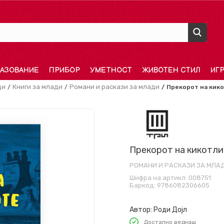
АЗОВАНИЕ
ПРИБОР
УМЕТНОСТ
ЖИВОТЕН СТИЛ
ИГ
ди
Книги за млади
Романи и раскази за млади
Прекорот на кик
Прекорот на кикотл
РОМАНИ И РАСКАЗИ ЗА МЛА
Шифра на артикл:
008751
Баркод:
9786082306605
Автор:
Роди Дојл
Достапно веднаш