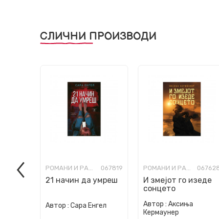
СЛИЧНИ ПРОИЗВОДИ
РОМАНИ И РАСКАЗИ ЗА МЛАДИ
067819
РОМАНИ И РАСКАЗИ ЗА МЛАДИ
06762
21 начин да умреш
И змеjот го изеде
сонцето
Автор :
Аксиња
Автор :
Сара Енгел
Кермаунер