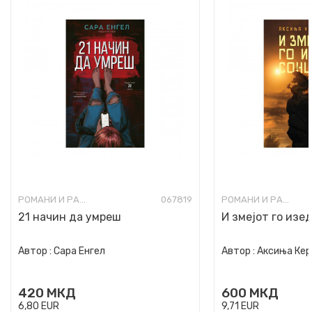
РОМАНИ И РАСКАЗИ ЗА МЛАДИ
067819
РОМАНИ И РАСКАЗИ ЗА МЛАДИ
21 начин да умреш
И змеjот го изе
Автор :
Сара Енгел
Автор :
Аксиња Ке
420
МКД
600
МКД
6,80
EUR
9,71
EUR