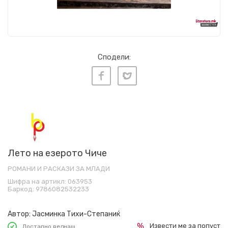
Сподели:
Лето на езерото Чиче
РОМАНИ И РАСКАЗИ ЗА МЛАДИ
Шифра на артикл:
063953
Баркод:
9786082532233
Автор:
Јасминка Тихи-Степаниќ
Извести ме за попуст
Достапно веднаш