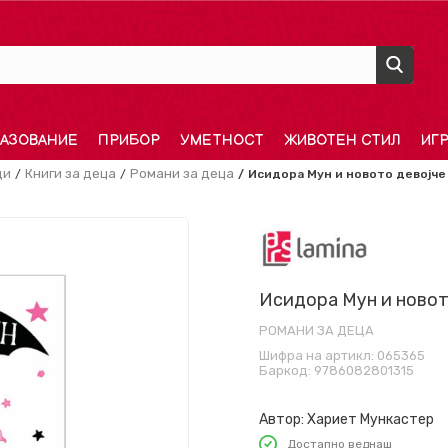
АЗОВАНИЕ
ПРИБОР
УМЕТНОСТ
ЖИВОТЕН СТИЛ
ИГ
ди
Книги за деца
Романи за деца
Исидора Мун и новото девојче
Исидора Мун и новот
РОМАНИ ЗА ДЕЦА
Шифра на артикл:
065365
Баркод:
9786082801315
Автор:
Хариет Мункастер
Достапно веднаш