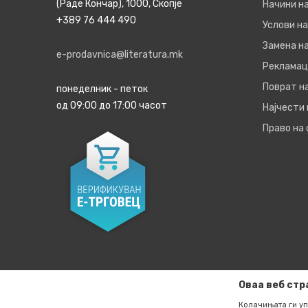
(Раде Кончар), 1000, Скопје
Начини н
+389 76 444 490
Услови на
Замена на
e-prodavnica@literatura.mk
Рекламац
Поврат н
понеделник - петок
од 09:00 до 17:00 часот
Најчести
Право на
Оваа веб стр
Колачињата ги уп