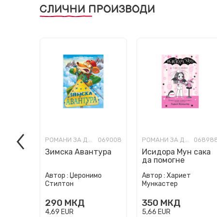
СЛИЧНИ ПРОИЗВОДИ
РОМАНИ ЗА ДЕЦА
069008
РОМАНИ ЗА ДЕЦА
06898
Зимска Авантура
Исидора Мун сака
да помогне
Автор :
Џеронимо
Автор :
Хариет
Стилтон
Мункастер
290
МКД
350
МКД
4,69
EUR
5,66
EUR