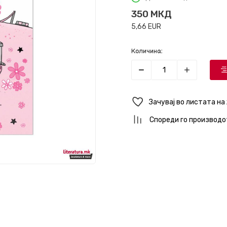
350
МКД
5,66
EUR
Количина:
Зачувај во листата на
Спореди го производо