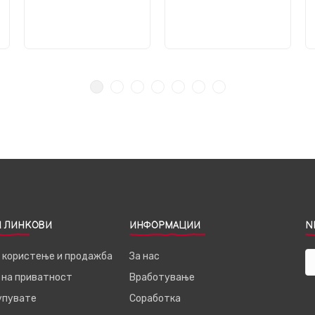
 ЛИНКОВИ
ИНФОРМАЦИИ
N
а користење и продажба
За нас
 на приватност
Вработување
купувате
Соработка