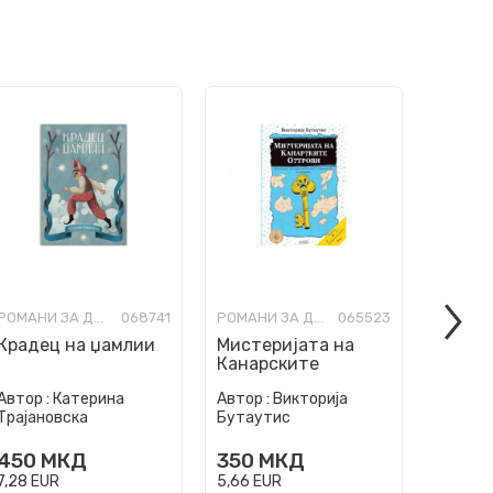
РОМАНИ ЗА ДЕЦА
068741
РОМАНИ ЗА ДЕЦА
065523
Крадец на џамлии
Мистеријата на
Ноќно
Канарските
Острови
Автор :
Катерина
Автор :
Викторија
Автор :
Трајановска
Бутаутис
Јасинс
450
МКД
350
МКД
350
7,28
EUR
5,66
EUR
5,66
EU