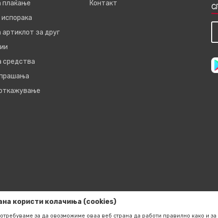
а плаќање
Контакт
С
 испорака
 артиклот за друг
ии
а средства
 прашања
 откажување
ана користи колачиња (cookies)
отребуваме за да овозможиме оваа веб страна да работи правилно како и за 