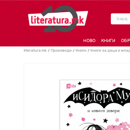
Барај
НОВО
КНИГИ
ОБР
literatura.mk
Производи
Книги
Книги за деца и мла