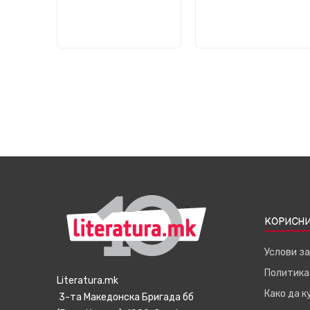
КОРИСНИ
Услови з
Политика
Literatura.mk
Како да 
3-та Македонска Бригада бб