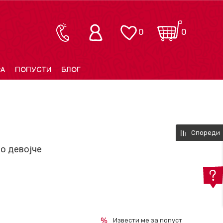
0
0
РА
ПОПУСТИ
БЛОГ
Спореди
о девојче
Извести ме за попуст