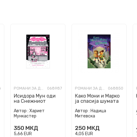
8
РОМАНИ ЗА ДЕЦА
068987
РОМАНИ ЗА ДЕЦА
068850
Исидора Мун oди
Како Мони и Марко
на Снежниот
ја спасија шумата
фестивал
Автор :
Хариет
Автор :
Надица
Мункастер
Митевска
350
МКД
250
МКД
5,66
EUR
4,05
EUR