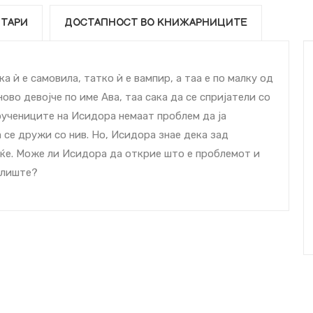
ТАРИ
ДОСТАПНОСТ ВО КНИЖАРНИЦИТЕ
а ѝ е самовила, татко ѝ е вампир, а таа е по малку од
ово девојче по име Ава, таа сака да се спријатели со
Соучениците на Исидора немаат проблем да ја
а се дружи со нив. Но, Исидора знае дека зад
еќе. Може ли Исидора да открие што е проблемот и
чилиште?