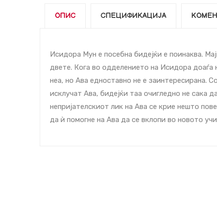
ОПИС
СПЕЦИФИКАЦИЈА
КОМЕН
Исидора Мун е посебна бидејќи е поинаква. Мајк
двете. Кога во одделението на Исидора доаѓа н
неа, но Ава едноставно не е заинтересирана. 
исклучат Ава, бидејќи таа очигледно не сака д
непријателскиот лик на Ава се крие нешто пов
да ѝ помогне на Ава да се вклопи во новото у