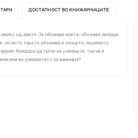
ТАРИ
ДОСТАПНОСТ ВО КНИЖАРНИЦИТЕ
по малку од двете. Ја обожава ноќта, обожава лилјаци
, но исто така го обожава и сонцето, нејзиното
 време Исидора да тргне на училиште, таа не е
вили или во училиштето за вампири?