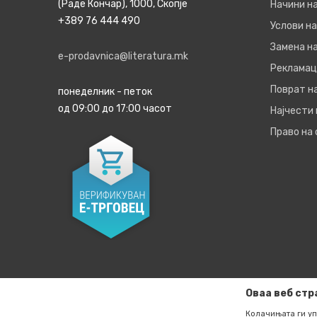
(Раде Кончар), 1000, Скопје
Начини н
+389 76 444 490
Услови на
Замена на
e-prodavnica@literatura.mk
Рекламац
Поврат н
понеделник - петок
од 09:00 до 17:00 часот
Најчести
Право на
Оваа веб стр
Колачињата ги уп