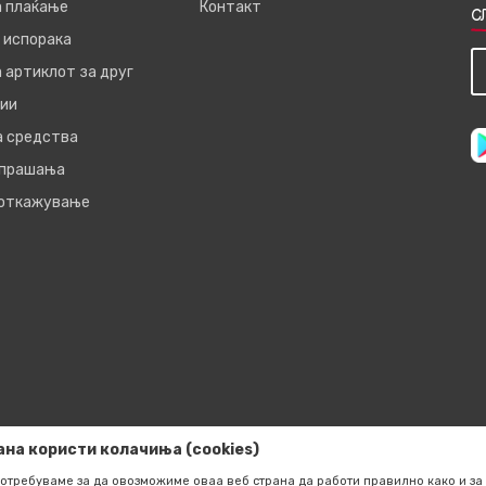
а плаќање
Контакт
С
 испорака
 артиклот за друг
ии
а средства
 прашања
 откажување
ана користи колачиња (cookies)
отребуваме за да овозможиме оваа веб страна да работи правилно како и за 