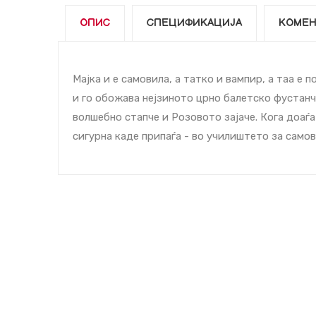
ОПИС
СПЕЦИФИКАЦИЈА
КОМЕН
Мајка и е самовила, а татко и вампир, а таа е 
и го обожава нејзиното црно балетско фустанче
волшебно стапче и Розовото зајаче. Кога доаѓа
сигурна каде припаѓа - во училиштето за само