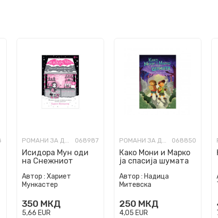
8
РОМАНИ ЗА ДЕЦА
068987
РОМАНИ ЗА ДЕЦА
068850
Исидора Мун oди
Како Мони и Марко
на Снежниот
ја спасија шумата
фестивал
Автор :
Хариет
Автор :
Надица
Мункастер
Митевска
350
МКД
250
МКД
5,66
EUR
4,05
EUR