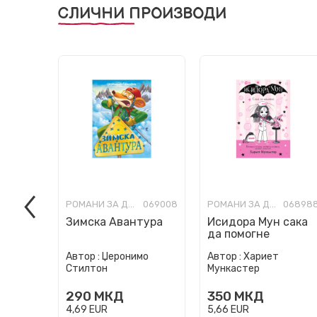
СЛИЧНИ ПРОИЗВОДИ
РОМАНИ ЗА ДЕЦА
069008
РОМАНИ ЗА ДЕЦА
06898
Зимска Авантура
Исидора Мун сака
да помогне
Автор :
Џеронимо
Автор :
Хариет
Стилтон
Мункастер
290
МКД
350
МКД
4,69
EUR
5,66
EUR