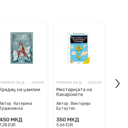
РОМАНИ ЗА ДЕЦА
068741
РОМАНИ ЗА ДЕЦА
065523
Крадец на џамлии
Мистеријата на
Ноќно
Канарските
Острови
Автор :
Катерина
Автор :
Викторија
Автор :
Трајановска
Бутаутис
Јасинс
450
МКД
350
МКД
350
7,28
EUR
5,66
EUR
5,66
EU