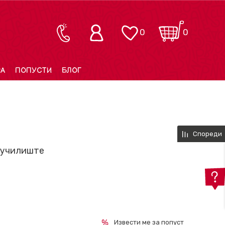
0
0
РА
ПОПУСТИ
БЛОГ
е
Спореди
 училиште
Извести ме за попуст