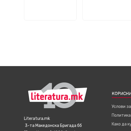
КОРИСНИ
Услови з
Политика
Literatura.mk
Како да 
3-та Македонска Бригада бб