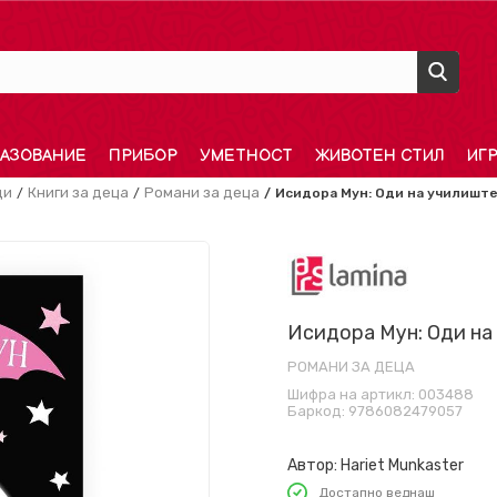
АЗОВАНИЕ
ПРИБОР
УМЕТНОСТ
ЖИВОТЕН СТИЛ
ИГ
ди
Книги за деца
Романи за деца
Исидора Мун: Оди на училишт
Исидора Мун: Оди на
РОМАНИ ЗА ДЕЦА
Шифра на артикл:
003488
Баркод:
9786082479057
Автор:
Hariet Munkaster
Достапно веднаш