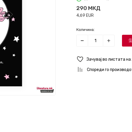
290
МКД
4,69
EUR
Количина:
Зачувај во листата на
Спореди го производо