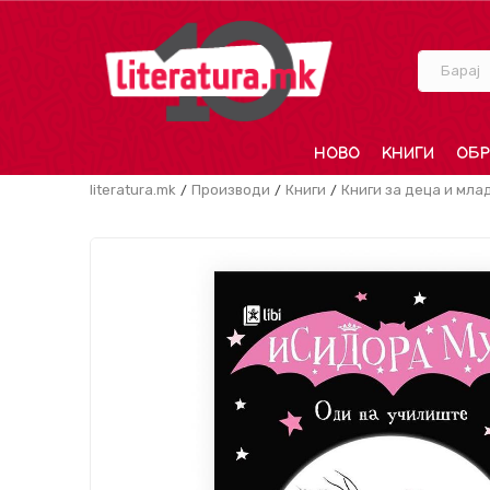
Барај
НОВО
КНИГИ
ОБР
literatura.mk
Производи
Книги
Книги за деца и мла