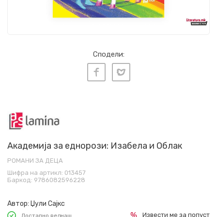
Сподели:
Академија за еднорози: Изабела и Облак
РОМАНИ ЗА ДЕЦА
Шифра на артикл:
013457
Баркод:
9786082596228
Автор:
Џули Сајкс
Извести ме за попуст
Достапно веднаш