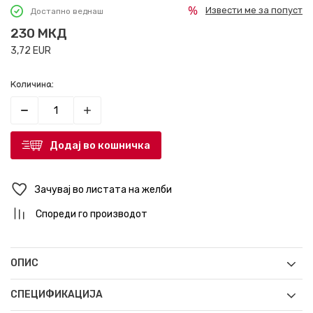
Извести ме за попуст
Достапно веднаш
230
МКД
3,72
EUR
Количина:
Додај во кошничка
Зачувај во листата на желби
Спореди го производот
ОПИС
СПЕЦИФИКАЦИЈА