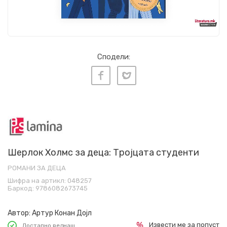
Сподели:
Шерлок Холмс за деца: Тројцата студенти
РОМАНИ ЗА ДЕЦА
Шифра на артикл:
048257
Баркод:
9786082673745
Автор:
Артур Конан Дојл
Извести ме за попуст
Достапно веднаш