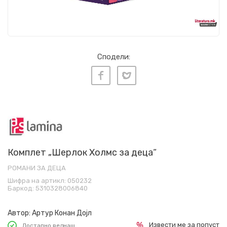
Сподели:
Комплет „Шерлок Холмс за деца“
РОМАНИ ЗА ДЕЦА
Шифра на артикл:
050232
Баркод:
5310328006840
Автор:
Артур Конан Дојл
Извести ме за попуст
Достапно веднаш