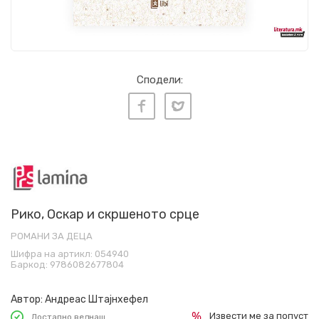
Сподели:
Рико, Оскар и скршеното срце
РОМАНИ ЗА ДЕЦА
Шифра на артикл:
054940
Баркод:
9786082677804
Автор:
Андреас Штајнхефел
Извести ме за попуст
Достапно веднаш