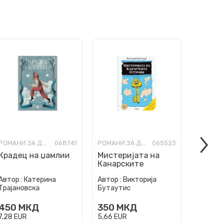
РОМАНИ ЗА ДЕЦА
068741
РОМАНИ ЗА ДЕЦА
065523
Крадец на џамлии
Мистеријата на
Ноќно
Канарските
Острови
Автор :
Катерина
Автор :
Викторија
Автор :
Трајановска
Бутаутис
Јасинс
450
МКД
350
МКД
350
7,28
EUR
5,66
EUR
5,66
EU