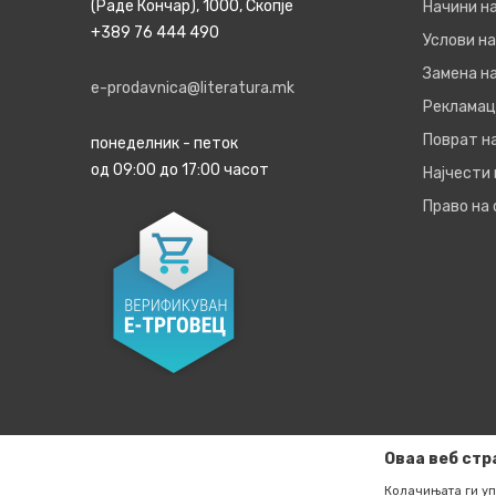
(Раде Кончар), 1000, Скопје
Начини н
+389 76 444 490
Услови на
Замена на
e-prodavnica@literatura.mk
Рекламац
Поврат н
понеделник - петок
од 09:00 до 17:00 часот
Најчести
Право на
Оваа веб стр
Колачињата ги уп