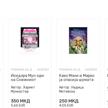
8
РОМАНИ ЗА ДЕЦА
068987
РОМАНИ ЗА ДЕЦА
068850
Исидора Мун oди
Како Мони и Марко
на Снежниот
ја спасија шумата
фестивал
Автор :
Хариет
Автор :
Надица
Мункастер
Митевска
350
МКД
250
МКД
5,66
EUR
4,05
EUR