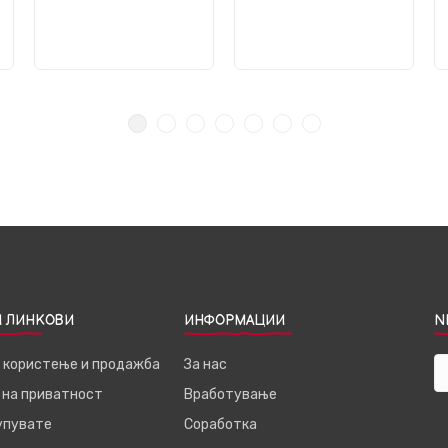
 ЛИНКОВИ
ИНФОРМАЦИИ
N
а користење и продажба
За нас
 на приватност
Вработување
купувате
Соработка