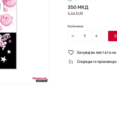
350
МКД
5,66
EUR
Количина:
Зачувај во листата на
Спореди го производо