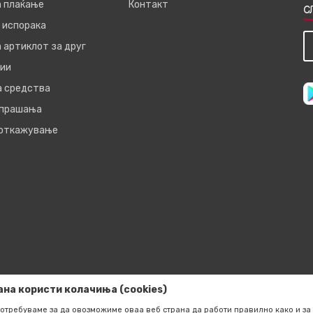
а плаќање
Контакт
С
 испорака
 артиклот за друг
ии
а средства
 прашања
 откажување
ана користи колачиња (cookies)
отребуваме за да овозможиме оваа веб страна да работи правилно како и за 