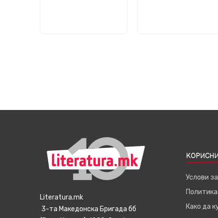
КОРИСНИ
Услови з
Политика
Literatura.mk
Како да 
3-та Македонска Бригада бб