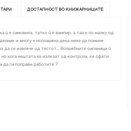
ТАРИ
ДОСТАПНОСТ ВО КНИЖАРНИЦИТЕ
а ù е самовила, татко ù е вампир, а таа е по малку од
делник и многу е исплашена дека нема да помине
за да се извлече од тестот... Волшебните сипаници ù
 но кога нештата ќе излезат од контрола, ќе сфати
а да ги поправи работите ?