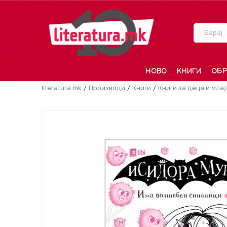
Барај
НОВО
КНИГИ
ОБР
literatura.mk
Производи
Книги
Книги за деца и мла