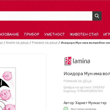
АЗОВАНИЕ
ПРИБОР
УМЕТНОСТ
ЖИВОТЕН СТИЛ
ИГ
ди
Книги за деца
Романи за деца
Исидора Мун има волшебни си
Исидора Мун има во
РОМАНИ ЗА ДЕЦА
Шифра на артикл:
098542
Баркод:
9786082800769
Автор:
Хариет Мункастер
Достапно веднаш