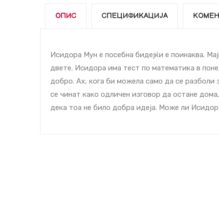
ОПИС
СПЕЦИФИКАЦИЈА
КОМЕН
Исидора Мун е посебна бидејќи е поинаква. Мајк
двете. Исидора има тест по математика в поне
добро. Ах, кога би можела само да се разболи 
се чинат како одличен изговор да остане дома,
дека тоа не било добра идеја. Може ли Исидор