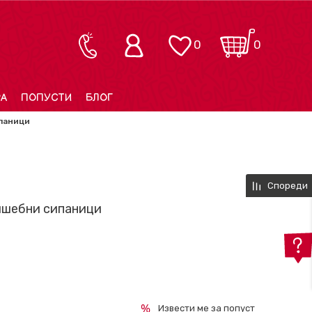
0
0
РА
ПОПУСТИ
БЛОГ
паници
Спореди
лшебни сипаници
Извести ме за попуст