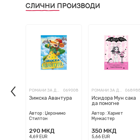
СЛИЧНИ ПРОИЗВОДИ
РОМАНИ ЗА ДЕЦА
069008
РОМАНИ ЗА ДЕЦА
06898
Зимска Авантура
Исидора Мун сака
да помогне
Автор :
Џеронимо
Автор :
Хариет
Стилтон
Мункастер
290
МКД
350
МКД
4,69
EUR
5,66
EUR