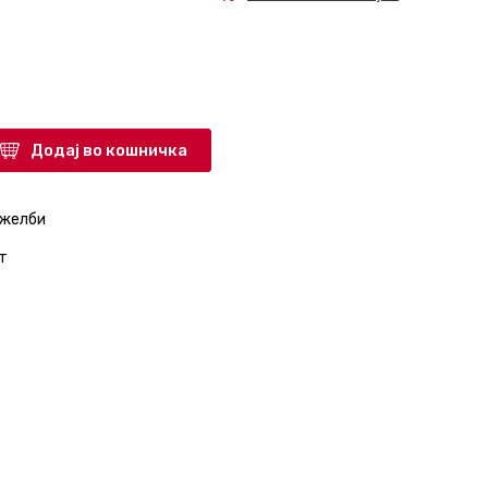
Додај во кошничка
 желби
т