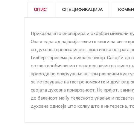
ОПИС
СПЕЦИФИКАЦИЈА
КОМЕН
Приказна што инспирира и охрабри милиони луЌ
Ова е една од највлијателните книги на сите в
со духовна проникливост, вистинска потрага 
Гилберт презема радикален чекор. Сакајќи да 
остава вообичаениот западен начин на живот и
природа во опкруување на три различни култур
за истраување на гастрономските и друг вид з
својата духовна приврзаност. На крајот, зами
до балансот меЌу телесното уивање и посвете
духовна одисеја што колку што е интересна, то