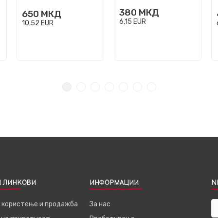
380
МКД
650
МКД
6,15
EUR
10,52
EUR
 ЛИНКОВИ
ИНФОРМАЦИИ
N
а користење и продажба
За нас