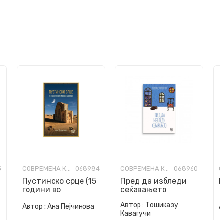
3
СОВРЕМЕНА КНИЖЕВНОСТ
068984
СОВРЕМЕНА КНИЖЕВНОСТ
068960
Пустинско срце (15
Пред да избледи
години во
сеќавањето
Авганистан)
Автор :
Тошиказу
Автор :
Ана Пејчинова
Кавагучи