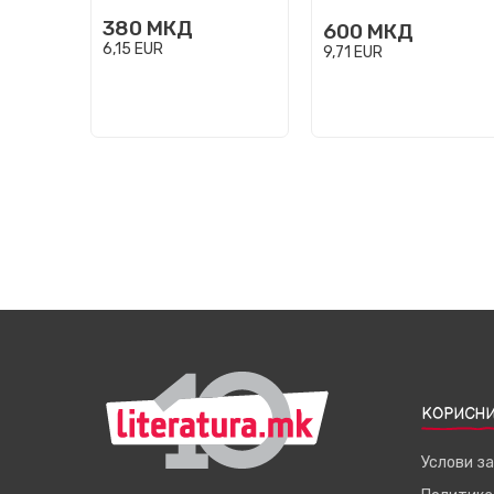
380
МКД
600
МКД
6,15
EUR
9,71
EUR
КОРИСНИ
Услови з