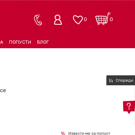
0
0
РА
ПОПУСТИ
БЛОГ
Спореди
 се
Извести ме за попуст