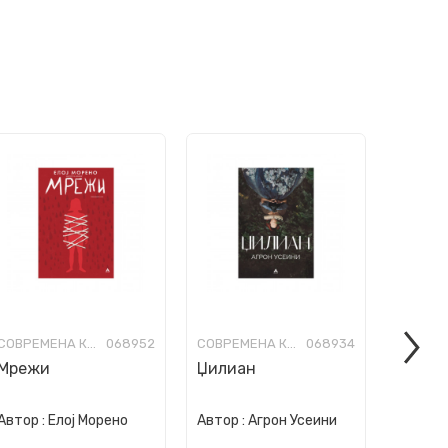
СОВРЕМЕНА КНИЖЕВНОСТ
068952
СОВРЕМЕНА КНИЖЕВНОСТ
068934
Мрежи
Џилиан
Свадб
„Шанз
Автор :
Елој Морено
Автор :
Агрон Усеини
Автор :