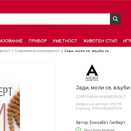
АЗОВАНИЕ
ПРИБОР
УМЕТНОСТ
ЖИВОТЕН СТИЛ
ИГ
вност
Современа книжевност
Јади, моли се, вљуби се
Јади, моли се, вљуби
СОВРЕМЕНА КНИЖЕВНОСТ
Шифра на артикл:
012115
Баркод:
9786082433974
Автор:
Елизабет Гилберт
Достапно веднаш