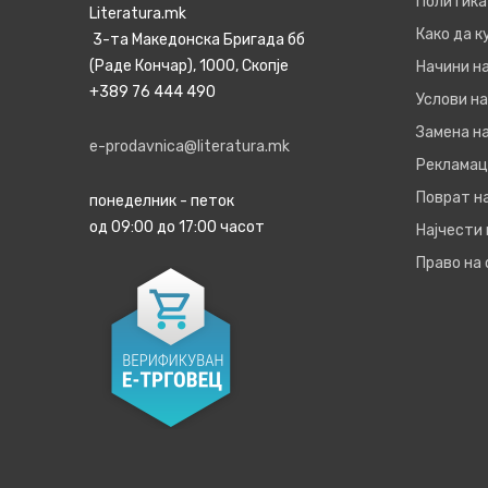
Политика
Literatura.mk
Како да 
3-та Македонска Бригада бб
(Раде Кончар), 1000, Скопје
Начини н
+389 76 444 490
Услови на
Замена на
e-prodavnica@literatura.mk
Рекламац
Поврат н
понеделник - петок
од 09:00 до 17:00 часот
Најчести
Право на