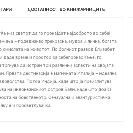
ТАРИ
ДОСТАПНОСТ ВО КНИЖАРНИЦИТЕ
е низ светот да го пронајдат најдоброто во себе!
ремиња – подеднакво прекрасна, мудра и лична, богата
по смислата на животот. По болниот развод Елизабет
си даде време и простор за себепронаоЌање, го
 тргнува да истраи три различни аспекти на својата
и. Првата дестинаcија е магичната Италија – идеална
адоволства. Потоа Индија, каде што ја преиспитува
нува на индонезискиот остров Бали, каде што доаЌа
носта на боественото. Сензуална и авантуристичка
лку е и просветлувачка.