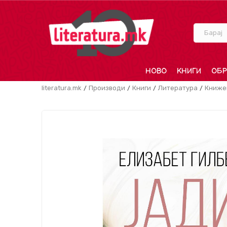
Барај
НОВО
КНИГИ
ОБР
literatura.mk
Производи
Книги
Литература
Книже