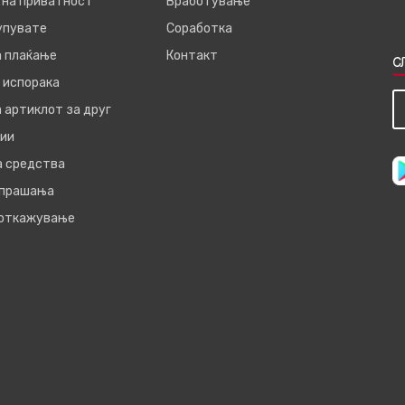
 на приватност
Вработување
купувате
Соработка
а плаќање
Контакт
С
 испорака
 артиклот за друг
ии
а средства
 прашања
 откажување