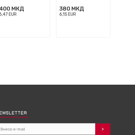
400
МКД
380
МКД
450
6,47
EUR
6,15
EUR
7,28
EU
EWSLETTER