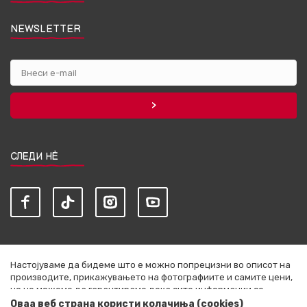
NEWSLETTER
СЛЕДИ НЀ
Настојуваме да бидеме што е можно попрецизни во описот на
производите, прикажувањето на фотографиите и самите цени,
но не можеме да гарантираме дека сите информации се
комплетни и без грешки. Сите артикли прикажани на сајтот се
Оваа веб страна користи колачиња (cookies)