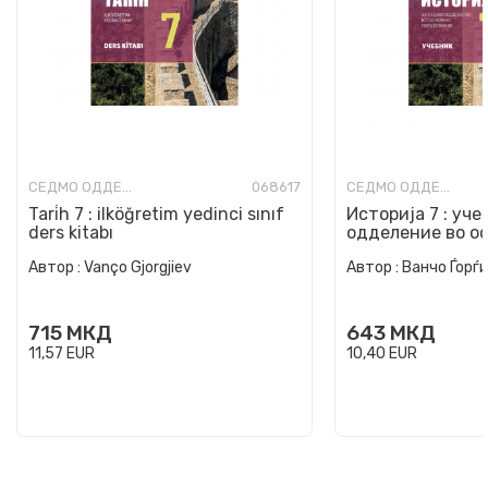
СЕДМО ОДДЕЛЕНИЕ
068617
СЕДМО ОДДЕЛЕНИЕ
Tari̇h 7 : ilköğretim yedinci sınıf
Историја 7 : уч
ders kitabı
одделение во о
образование
Автор :
Vanço Gjorgjiev
Автор :
Ванчо Ѓорѓ
715
МКД
643
МКД
11,57
EUR
10,40
EUR