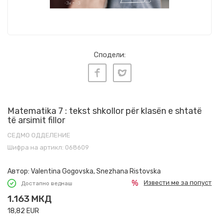
Сподели:
Matematika 7 : tekst shkollor për klasën e shtatë
të arsimit fillor
СЕДМО ОДДЕЛЕНИЕ
Шифра на артикл:
068609
Автор:
Valentina Gogovska, Snezhana Ristovska
Извести ме за попуст
Достапно веднаш
1.163
МКД
18,82
EUR