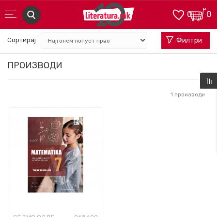
0
0
Сортирај
Филтри
ПРОИЗВОДИ
1
производи