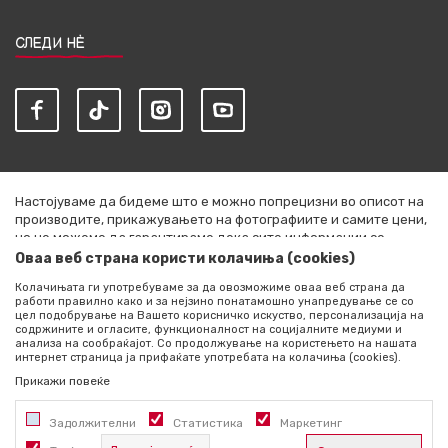
СЛЕДИ НЀ
Настојуваме да бидеме што е можно попрецизни во описот на
производите, прикажувањето на фотографиите и самите цени,
но не можеме да гарантираме дека сите информации се
комплетни и без грешки. Сите артикли прикажани на сајтот се
Оваа веб страна користи колачиња (cookies)
дел од нашата понуда и не се подразбира дека се достапни во
Колачињата ги употребуваме за да овозможиме оваа веб страна да
секој момент. Расположливоста на производите можете да ја
работи правилно како и за нејзино понатамошно унапредување се со
проверите со повик на +389 76 444 490
цел подобрување на Вашето корисничко искуство, персонализација на
содржините и огласите, функционалност на социјалните медиуми и
©2026
literatura.mk
, Изработено од
NB SOFT
. Сите права
анализа на сообраќајот. Со продолжување на користењето на нашата
интернет страница ја прифаќате употребата на колачиња (cookies).
задржани.
Прикажи повеќе
Задолжителни
Статистика
Маркетинг