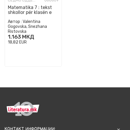
СЕДМО ОДДЕЛЕНИЕ
068609
Matematika 7 : tekst
shkollor për klasën e
shtatë të arsimit fillor
Автор :
Valentina
Gogovska, Snezhana
Ristovska
1.163
МКД
18,82
EUR
КОНТАКТ ИНФОРМАЦИИ: