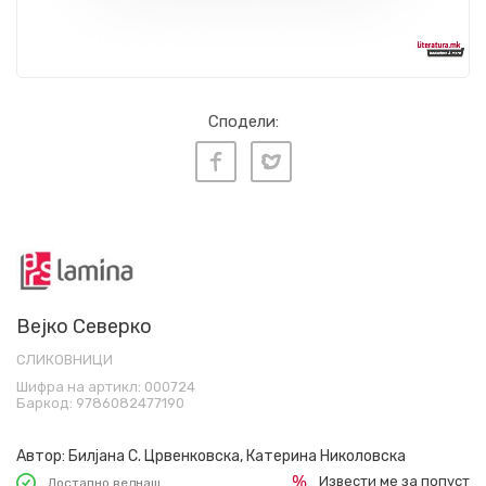
Сподели:
Вејко Северко
СЛИКОВНИЦИ
Шифра на артикл:
000724
Баркод:
9786082477190
Автор:
Билјана С. Црвенковска, Катерина Николовска
Извести ме за попуст
Достапно веднаш