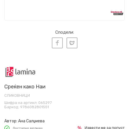
Сподели:
Среќен како Наи
СЛИКОВНИЦИ
Шифра на артикл:
065297
Баркод:
9786082801551
Автор:
Ана Салџиева
Извести ме за попуст
Достапно веднаш