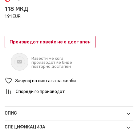
118
МКД
1,91
EUR
Производот повеќе не е достапен
Извести ме кога
производот ќе биде
повторно достапен
Зачувај во листата на желби
Спореди го производот
ОПИС
СПЕЦИФИКАЦИЈА