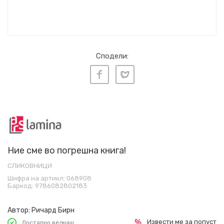
Сподели:
Ние сме во погрешна книга!
СЛИКОВНИЦИ
Шифра на артикл:
068908
Баркод:
9786082802183
Автор:
Ричард Бирн
Извести ме за попуст
Достапно веднаш