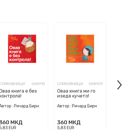
СЛИКОВНИЦИ
068910
СЛИКОВНИЦИ
068909
СЛИКО
Оваа книга е без
Оваа книга ми го
Ние см
контрола!
изеде кучето!
погреш
Автор :
Ричард Бирн
Автор :
Ричард Бирн
Автор :
360
МКД
360
МКД
360
5,83
EUR
5,83
EUR
5,83
EU