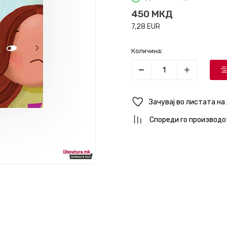
450
МКД
7,28
EUR
Количина:
Зачувај во листата на
Спореди го производо