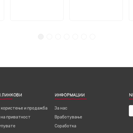
 ЛИНКОВИ
ИНФОРМАЦИИ
N
а користење и продажба
За нас
 на приватност
Вработување
купувате
Соработка