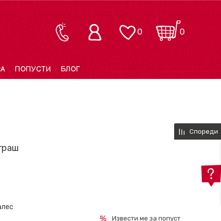
0
0
РА
ПОПУСТИ
БЛОГ
Спореди
играш
алес
Извести ме за попуст