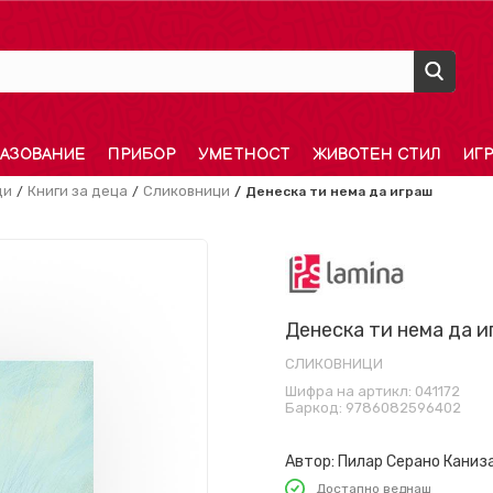
АЗОВАНИЕ
ПРИБОР
УМЕТНОСТ
ЖИВОТЕН СТИЛ
ИГ
ди
Книги за деца
Сликовници
Денеска ти нема да играш
Денеска ти нема да 
СЛИКОВНИЦИ
Шифра на артикл:
041172
Баркод:
9786082596402
Автор:
Пилар Серано Каниз
Достапно веднаш