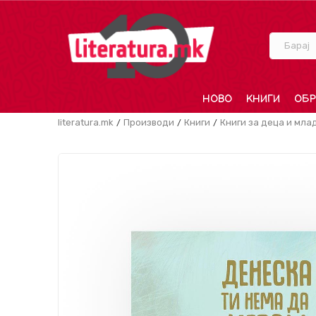
Барај
НОВО
КНИГИ
ОБР
literatura.mk
Производи
Книги
Книги за деца и мла