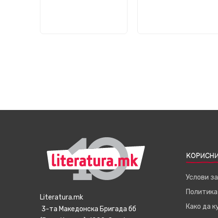
КОРИСНИ
Услови з
Политика
Literatura.mk
Како да 
3-та Македонска Бригада бб