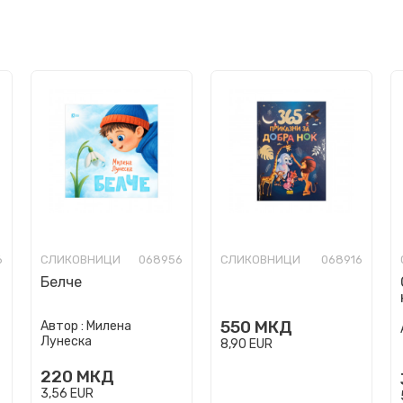
6
СЛИКОВНИЦИ
068956
СЛИКОВНИЦИ
068916
Белче
550
МКД
Автор :
Милена
Лунеска
8,90
EUR
220
МКД
3,56
EUR