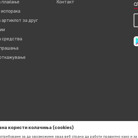
а плаќање
Контакт
С
 испорака
 артиклот за друг
ии
а средства
 прашања
 откажување
ана користи колачиња (cookies)
отребуваме за да овозможиме оваа веб страна да работи правилно како и за 