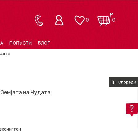
0
0
РА
ПОПУСТИ
БЛОГ
удата
Спореди
 Земјата на Чудата
Бексингтон