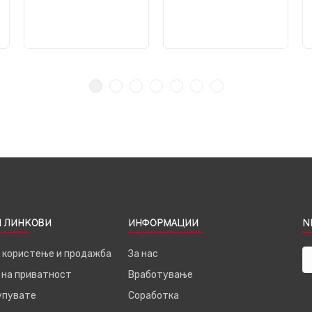
 ЛИНКОВИ
ИНФОРМАЦИИ
N
а користење и продажба
За нас
 на приватност
Вработување
купувате
Соработка