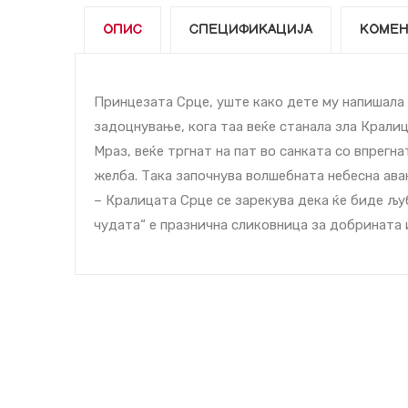
ОПИС
СПЕЦИФИКАЦИЈА
КОМЕН
Принцезата Срце, уште како дете му напишала 
задоцнување, кога таа веќе станала зла Кралиц
Мраз, веќе тргнат на пат во санката со впрегна
желба. Така започнува волшебната небесна ава
– Кралицата Срце се зарекува дека ќе биде љу
чудата“ е празнична сликовница за добрината 