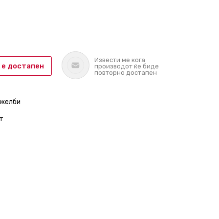
Извести ме кога
 е достапен
производот ќе биде
повторно достапен
 желби
т