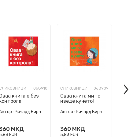
СЛИКОВНИЦИ
068910
СЛИКОВНИЦИ
068909
СЛИКО
Оваа книга е без
Оваа книга ми го
Ние см
контрола!
изеде кучето!
погреш
Автор :
Ричард Бирн
Автор :
Ричард Бирн
Автор :
360
МКД
360
МКД
360
5,83
EUR
5,83
EUR
5,83
EU