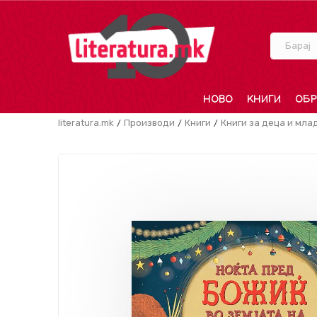
Барај
НОВО
КНИГИ
ОБР
literatura.mk
Производи
Книги
Книги за деца и мла