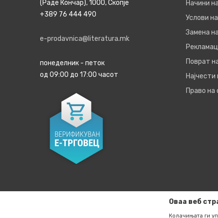
(Раде Кончар), 1000, Скопје
Начини н
+389 76 444 490
Услови на
Замена на
e-prodavnica@literatura.mk
Рекламац
Поврат н
понеделник - петок
од 09:00 до 17:00 часот
Најчести
Право на
Оваа веб стр
Колачињата ги уп