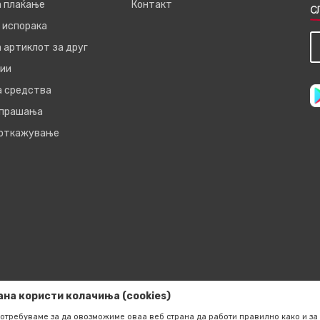
а плаќање
Контакт
С
 испорака
 артиклот за друг
ии
а средства
 прашања
 откажување
ана користи колачиња (cookies)
отребуваме за да овозможиме оваа веб страна да работи правилно како и за 