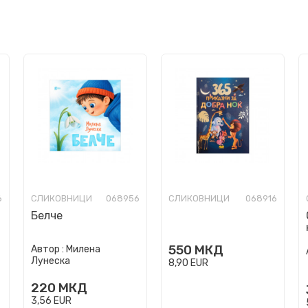
6
СЛИКОВНИЦИ
068956
СЛИКОВНИЦИ
068916
Белче
550
МКД
Автор :
Милена
Лунеска
8,90
EUR
220
МКД
3,56
EUR