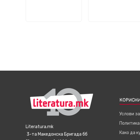
КОРИСНИ
Услови з
Политика
Literatura.mk
Како да 
3-та Македонска Бригада бб