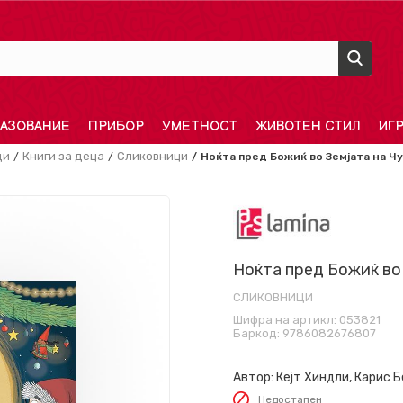
АЗОВАНИЕ
ПРИБОР
УМЕТНОСТ
ЖИВОТЕН СТИЛ
ИГ
ди
Книги за деца
Сликовници
Ноќта пред Божиќ во Земјата на Ч
Ноќта пред Божиќ во
СЛИКОВНИЦИ
Шифра на артикл:
053821
Баркод:
9786082676807
Автор:
Кејт Хиндли, Карис 
Недостапен