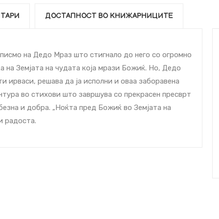
ТАРИ
ДОСТАПНОСТ ВО КНИЖАРНИЦИТЕ
писмо на Дедо Мраз што стигнало до него со огромно
а на Земјата на чудата која мрази Божиќ. Но, Дедо
ти ирваси, решава да ја исполни и оваа заборавена
нтура во стихови што завршува со прекрасен пресврт
безна и добра. „Ноќта пред Божиќ во Земјата на
и радоста.