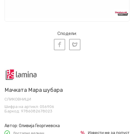
Сподели:
Мачката Мара шубара
СЛИКОВНИЦИ
Шифра на артикл:
056906
Баркод:
9786082678023
Автор:
Оливија Георгиевска
Извести ме за попуст
Достапно веднаш