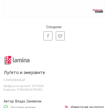
Сподели:
Луѓето и змејовите
СЛИКОВНИЦИ
Шифра на артикл:
057008
Баркод:
9786082678085
Автор:
Владо Јаневски
Извести ме за попуст
Достапно веднаш