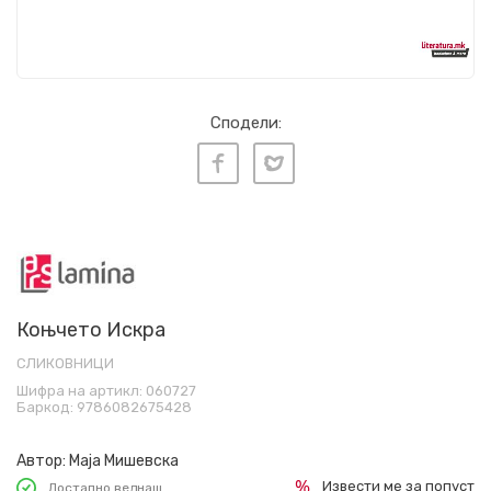
Сподели:
Коњчето Искра
СЛИКОВНИЦИ
Шифра на артикл:
060727
Баркод:
9786082675428
Автор:
Маја Мишевска
Извести ме за попуст
Достапно веднаш