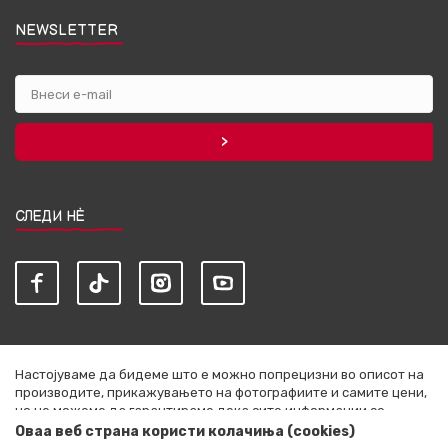
NEWSLETTER
СЛЕДИ НЀ
Настојуваме да бидеме што е можно попрецизни во описот на
производите, прикажувањето на фотографиите и самите цени,
но не можеме да гарантираме дека сите информации се
комплетни и без грешки. Сите артикли прикажани на сајтот се
Оваа веб страна користи колачиња (cookies)
дел од нашата понуда и не се подразбира дека се достапни во