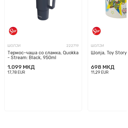
ШОЛЈИ
222719
ШОЛЈИ
Термос-чаша со сламка, Quokka
Шолја, Toy Story
- Stream: Black, 950ml
1.099
МКД
698
МКД
17,78
EUR
11,29
EUR