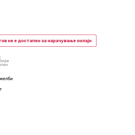
ов не е достапен за нарачување онлајн
а
 биде
апен
 желби
т