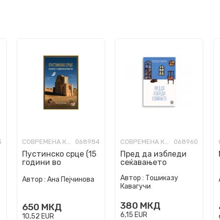
3
СОВРЕМЕНА КНИЖЕВНОСТ
068984
СОВРЕМЕНА КНИЖЕВНОСТ
068960
Пустинско срце (15
Пред да избледи
години во
сеќавањето
Авганистан)
Автор :
Тошиказу
Автор :
Ана Пејчинова
Кавагучи
380
МКД
650
МКД
6,15
EUR
10,52
EUR