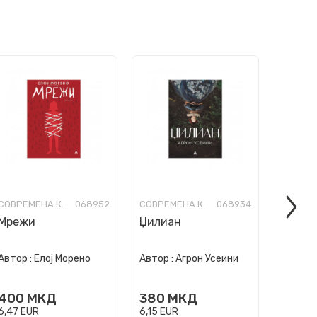
СОВРЕМЕНА КНИЖЕВНОСТ
068952
СОВРЕМЕНА КНИЖЕВНОСТ
068934
Мрежи
Џилиан
Свадб
„Шанз
Автор :
Елој Морено
Автор :
Агрон Усеини
Автор :
400
МКД
380
МКД
450
6,47
EUR
6,15
EUR
7,28
EU