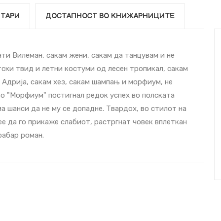
ТАРИ
ДОСТАПНОСТ ВО КНИЖАРНИЦИТЕ
нти Вилеман, сакам жени, сакам да танцувам и не
ски твид и летни костуми од лесен тропикал, сакам
Адрија, сакам xез, сакам шампањ и морфиум, не
во "Морфиум" постигнал редок успех во полската
ма шанси да не му се допадне. Твардох, во стилот на
ее да го прикаже слабиот, растргнат човек вплеткан
рабар роман.