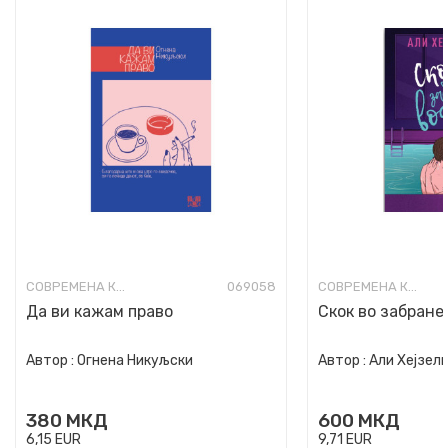
СОВРЕМЕНА КНИЖЕВНОСТ
069058
СОВРЕМЕНА КНИЖЕВНОСТ
Да ви кажам право
Скок во забране
Автор :
Огнена Никуљски
Автор :
Али Хејзел
380
МКД
600
МКД
6,15
EUR
9,71
EUR