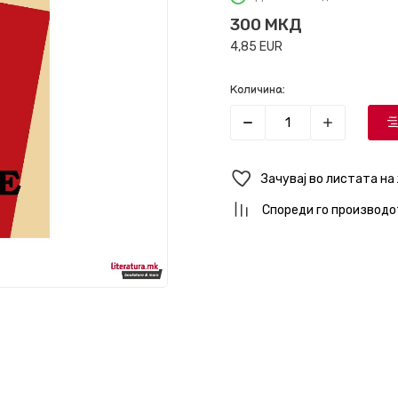
300
МКД
4,85
EUR
Количина:
Зачувај во листата на
Спореди го производо