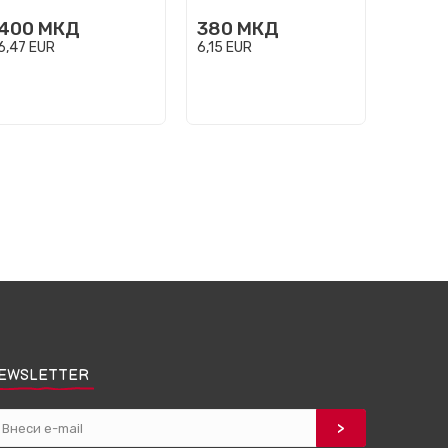
400
МКД
380
МКД
450
6,47
EUR
6,15
EUR
7,28
EU
EWSLETTER