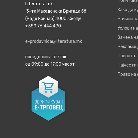
Политика
Literatura.mk
Како да 
3-та Македонска Бригада бб
(Раде Кончар), 1000, Скопје
Начини н
+389 76 444 490
Услови на
Замена на
e-prodavnica@literatura.mk
Рекламац
Поврат н
понеделник - петок
од 09:00 до 17:00 часот
Најчести
Право на