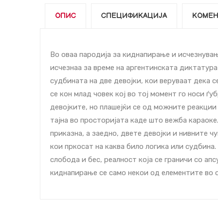
ОПИС
СПЕЦИФИКАЦИЈА
КОМЕН
Во оваа пародија за киднапирање и исчезнувањ
исчезнаа за време на аргентинската диктатура
судбината на две девојки, кои веруваат дека 
се кон млад човек кој во тој момент го носи ѓу
девојките, но плашејќи се од можните реакции н
тајна во просторијата каде што вежба караоке.
приказна, а заедно, двете девојки и нивните ч
кои пркосат на каква било логика или судбина.
слобода и бес, реалност која се граничи со апс
киднапирање се само некои од елементите во 