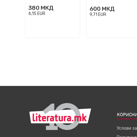
380
МКД
600
МКД
6,15
EUR
9,71
EUR
КОРИСНИ
Услови з