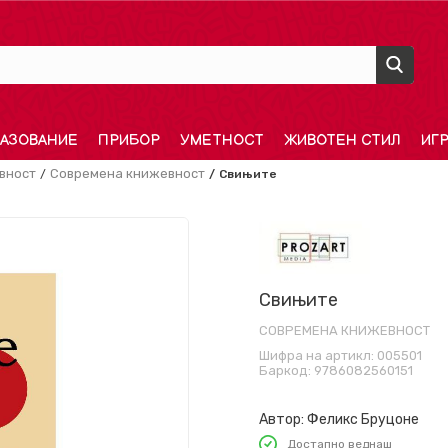
АЗОВАНИЕ
ПРИБОР
УМЕТНОСТ
ЖИВОТЕН СТИЛ
ИГ
вност
Современа книжевност
Свињите
Свињите
СОВРЕМЕНА КНИЖЕВНОСТ
Шифра на артикл:
005501
Баркод:
9786082560151
Автор:
Феликс Бруцоне
Достапно веднаш