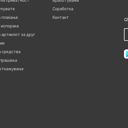
 на приватност
Вработување
купувате
Соработка
а плаќање
Контакт
С
 испорака
 артиклот за друг
ии
а средства
 прашања
 откажување