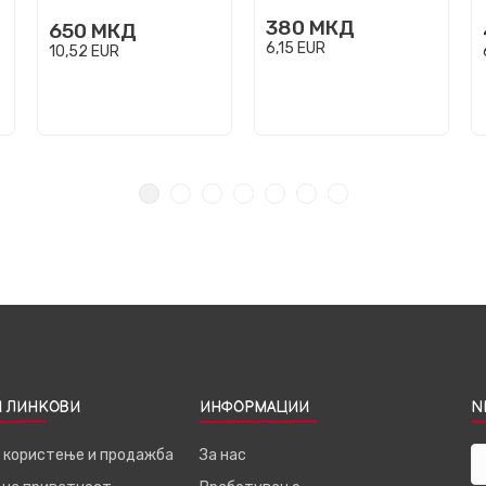
380
МКД
650
МКД
6,15
EUR
10,52
EUR
 ЛИНКОВИ
ИНФОРМАЦИИ
N
а користење и продажба
За нас