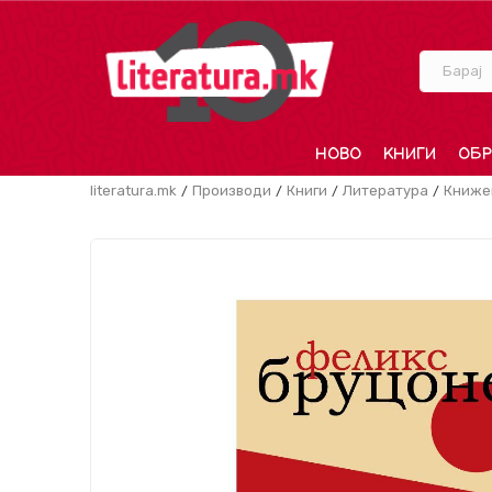
Барај
НОВО
КНИГИ
ОБР
literatura.mk
Производи
Книги
Литература
Книже