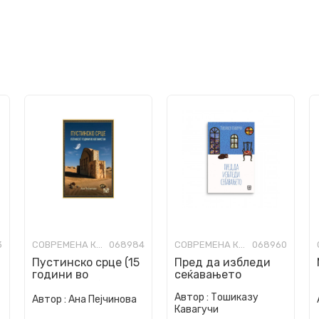
3
СОВРЕМЕНА КНИЖЕВНОСТ
068984
СОВРЕМЕНА КНИЖЕВНОСТ
068960
Пустинско срце (15
Пред да избледи
години во
сеќавањето
Авганистан)
Автор :
Тошиказу
Автор :
Ана Пејчинова
Кавагучи