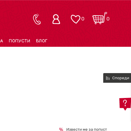
0
0
РА
ПОПУСТИ
БЛОГ
Спореди
Извести ме за попуст