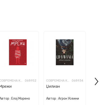
СОВРЕМЕНА КНИЖЕВНОСТ
068952
СОВРЕМЕНА КНИЖЕВНОСТ
068934
Мрежи
Џилиан
Свадб
„Шанз
Автор :
Елој Морено
Автор :
Агрон Усеини
Автор :