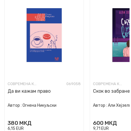
СОВРЕМЕНА КНИЖЕВНОСТ
069058
СОВРЕМЕНА КНИЖЕВНОСТ
Да ви кажам право
Скок во забране
Автор :
Огнена Никуљски
Автор :
Али Хејзел
380
МКД
600
МКД
6,15
EUR
9,71
EUR