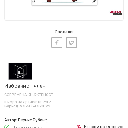
Сподели:
Избраниот член
СОВРЕМЕНА КНИЖЕВНОСТ
Шифра на артикл:
009503
Баркод:
9786084780892
Автор:
Бернис Рубенс
Извести ме за попуст
Достапно веднаш