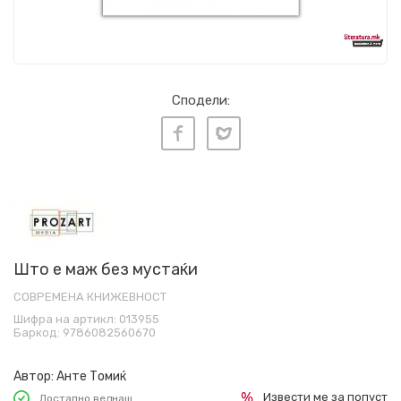
Сподели:
Што е маж без мустаќи
СОВРЕМЕНА КНИЖЕВНОСТ
Шифра на артикл:
013955
Баркод:
9786082560670
Автор:
Анте Томиќ
Извести ме за попуст
Достапно веднаш