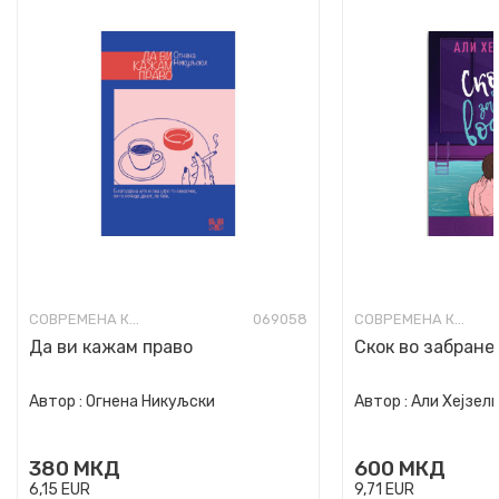
СОВРЕМЕНА КНИЖЕВНОСТ
069058
СОВРЕМЕНА КНИЖЕВНОСТ
Да ви кажам право
Скок во забране
Автор :
Огнена Никуљски
Автор :
Али Хејзел
380
МКД
600
МКД
6,15
EUR
9,71
EUR