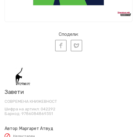
Сподели:
Завети
СОВРЕМЕНА КНИЖЕВНОСТ
Шифра на артикл:
042292
Баркод:
9786084869351
Автор:
Маргарет Атвуд
Недостапен