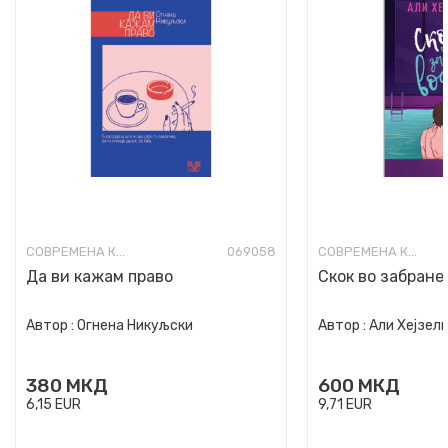
СОВРЕМЕНА КНИЖЕВНОСТ
069058
СОВРЕМЕНА КНИЖЕВНОСТ
Да ви кажам право
Скок во забране
Автор :
Огнена Никуљски
Автор :
Али Хејзел
380
МКД
600
МКД
6,15
EUR
9,71
EUR