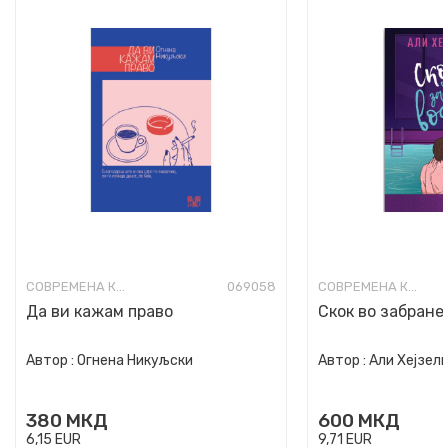
СОВРЕМЕНА КНИЖЕВНОСТ
069058
СОВРЕМЕНА КНИЖЕВНОСТ
Да ви кажам право
Скок во забране
Автор :
Огнена Никуљски
Автор :
Али Хејзел
380
МКД
600
МКД
6,15
EUR
9,71
EUR