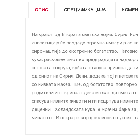
ОПИС
СПЕЦИФИКАЦИЈА
КОМЕН
На крајот од Втората светска војна, Сирил Кон
инвестиција ќе создаде огромна империја со н
сиромаштија до екстремно богатство. Неговио
куќа, раскошен имот во предградијата надвор
неговата сопруга, куќата станува причина да г
од синот на Сирил, Дени, додека тој и неговат
со нивната маќеа. Тие, од богатство, повторно
родители и откриваат дека можат да сметаат с
спасува нивните животи и ги исцртува нивнит
децении, "Холандската куќа" е мрачна бајка за
минатото. И покрај секој проблесок на успех, ти