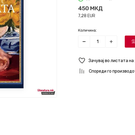
450
МКД
7,28
EUR
Количина:
Зачувај во листата на
Спореди го производо