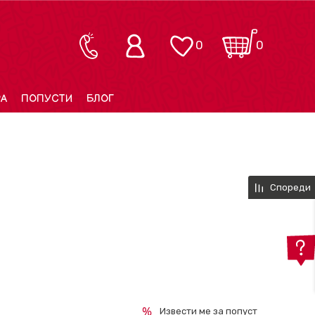
0
0
РА
ПОПУСТИ
БЛОГ
Спореди
Извести ме за попуст