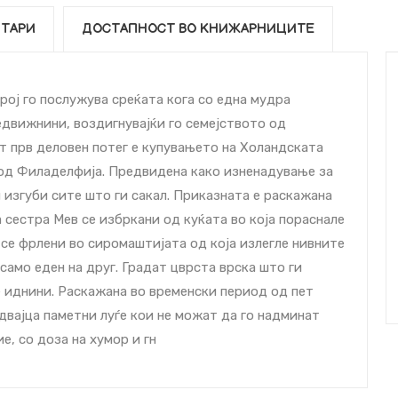
ТАРИ
ДОСТАПНОСТ ВО КНИЖАРНИЦИТЕ
рој го послужува среќата кога со една мудра
едвижнини, воздигнувајќи го семејството од
т прв деловен потег е купувањето на Холандската
 од Филаделфија. Предвидена како изненадување за
и изгуби сите што ги сакал. Приказната е раскажана
а сестра Мев се избркани од куќата во која пораснале
 се фрлени во сиромаштијата од која излегле нивните
амо еден на друг. Градат цврста врска што ги
е иднини. Раскажана во временски период од пет
 двајца паметни луѓе кои не можат да го надминат
е, со доза на хумор и гн