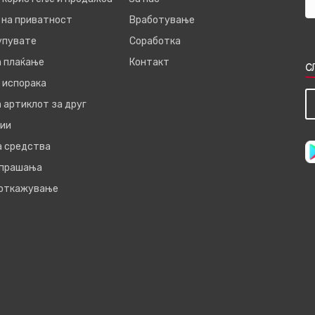
 на приватност
Вработување
купувате
Соработка
а плаќање
Контакт
С
 испорака
 артиклот за друг
ии
а средства
 прашања
 откажување