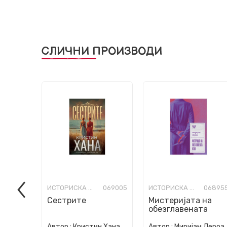
СЛИЧНИ ПРОИЗВОДИ
ИСТОРИСКА ФИКЦИЈА
069005
ИСТОРИСКА ФИКЦИЈА
06895
Сестрите
Мистеријата на
обезглавената
жена
Автор :
Кристин Хана
Автор :
Миријам Лероа