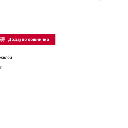
Додај во кошничка
 желби
т