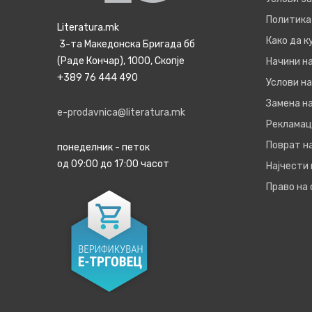
Политика
Literatura.mk
Како да 
3-та Македонска Бригада бб
(Раде Кончар), 1000, Скопје
Начини н
+389 76 444 490
Услови на
Замена на
e-prodavnica@literatura.mk
Рекламац
Поврат н
понеделник - петок
од 09:00 до 17:00 часот
Најчести
Право на