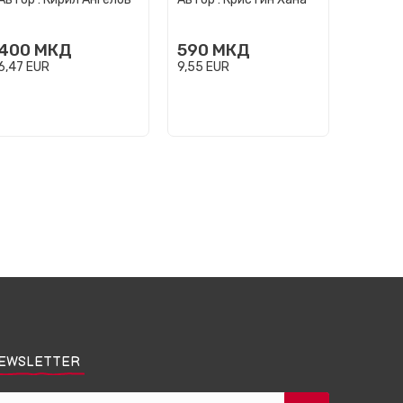
400
МКД
590
МКД
500
6,47
EUR
9,55
EUR
8,09
EU
EWSLETTER