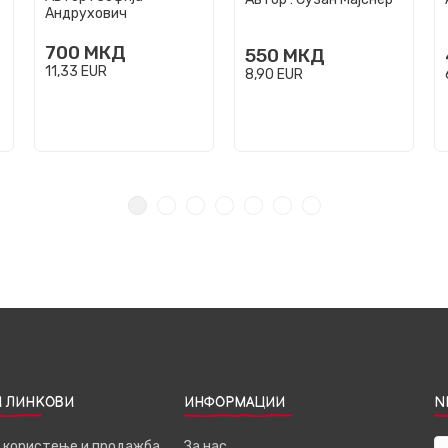
Андрухович
700
МКД
550
МКД
11,33
EUR
8,90
EUR
 ЛИНКОВИ
ИНФОРМАЦИИ
N
а користење и продажба
За нас