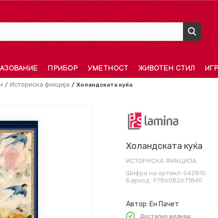
АЗОВАНИЕ
ПРИБОР
УМЕТНОСТ
ЖИВОТЕН СТИЛ
ИГ
и
Историска фикција
Холандската куќа
Холандската куќа
ИСТОРИСКА ФИКЦИЈА
Шифра на артикл:
042810
Баркод:
9786082671840
Автор:
Ен Пачет
Достапно веднаш