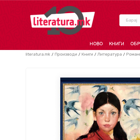
Барај
НОВО
КНИГИ
ОБР
literatura.mk
Производи
Книги
Литература
Роман