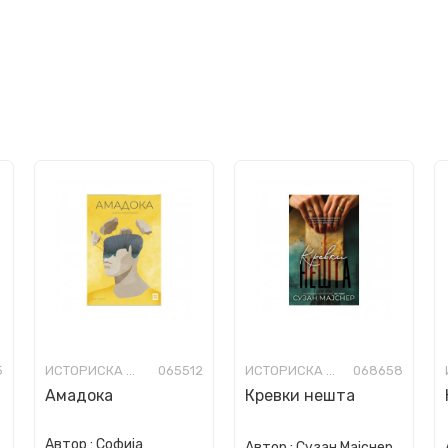
5
ИСТОРИСКА ФИКЦИЈА
065512
ИСТОРИСКА ФИКЦИЈА
068658
Амадока
Кревки нешта
Автор :
Софија
Автор :
Сузан Мајснер