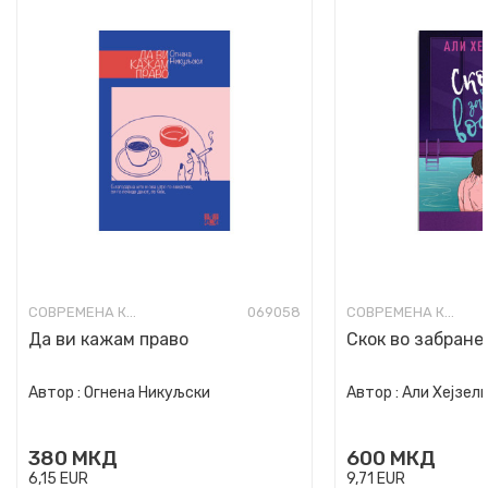
СОВРЕМЕНА КНИЖЕВНОСТ
069058
СОВРЕМЕНА КНИЖЕВНОСТ
Да ви кажам право
Скок во забране
Автор :
Огнена Никуљски
Автор :
Али Хејзел
380
МКД
600
МКД
6,15
EUR
9,71
EUR