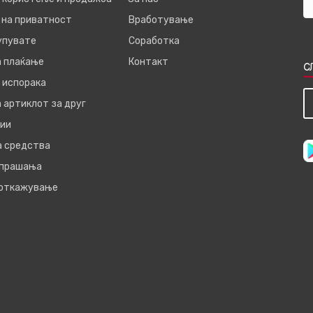
 на приватност
Вработување
купувате
Соработка
а плаќање
Контакт
С
 испорака
 артиклот за друг
ии
а средства
 прашања
 откажување