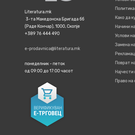
Политика
Literatura.mk
Како да 
3-та Македонска Бригада бб
(Раде Кончар), 1000, Скопје
Начини н
+389 76 444 490
Услови на
Замена на
e-prodavnica@literatura.mk
Рекламац
Поврат н
понеделник - петок
од 09:00 до 17:00 часот
Најчести
Право на