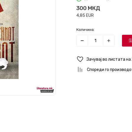
300
МКД
4,85
EUR
Количина:
Зачувај во листата на
Спореди го производо