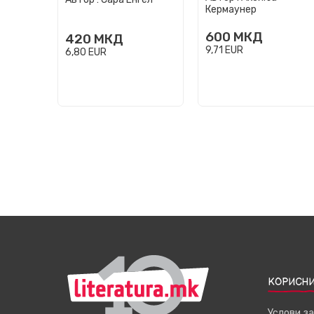
Кермаунер
600
МКД
420
МКД
9,71
EUR
6,80
EUR
КОРИСНИ
Услови з