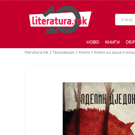
Барај
НОВО
КНИГИ
ОБР
literatura.mk
Производи
Книги
Книги за деца и мла