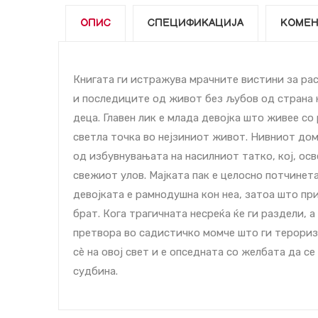
ОПИС
СПЕЦИФИКАЦИЈА
КОМЕН
Книгата ги истражува мрачните вистини за рас
и последиците од живот без љубов од страна 
деца. Главен лик е млада девојка што живее с
светла точка во нејзиниот живот. Нивниот дом
од избувнувањата на насилниот татко, кој, осв
свежиот улов. Мајката пак е целосно потчинета
девојката е рамнодушна кон неа, затоа што пр
брат. Кога трагичната несреќа ќе ги раздели, а
претвора во садистичко момче што ги тероризи
сè на овој свет и е опседната со желбата да с
судбина.