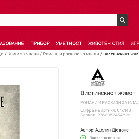
АЗОВАНИЕ
ПРИБОР
УМЕТНОСТ
ЖИВОТЕН СТИЛ
ИГ
ди
Книги за млади
Романи и раскази за млади
Вистинскиот жив
Вистинскиот живот
РОМАНИ И РАСКАЗИ ЗА МЛА
Шифра на артикл:
046148
Баркод:
9786082434896
Автор:
Аделин Дједоне
Достапно веднаш