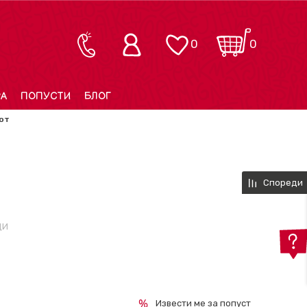
0
0
РА
ПОПУСТИ
БЛОГ
от
Спореди
ДИ
Извести ме за попуст