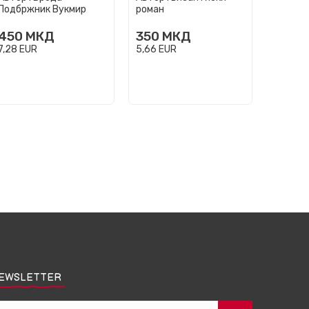
Подбржник Вукмир
роман
Баниќе
450
МКД
350
МКД
350
7,28
EUR
5,66
EUR
5,66
EU
EWSLETTER