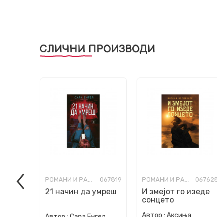
СЛИЧНИ ПРОИЗВОДИ
РОМАНИ И РАСКАЗИ ЗА МЛАДИ
067819
РОМАНИ И РАСКАЗИ ЗА МЛАДИ
06762
21 начин да умреш
И змеjот го изеде
сонцето
Автор :
Аксиња
Автор :
Сара Енгел