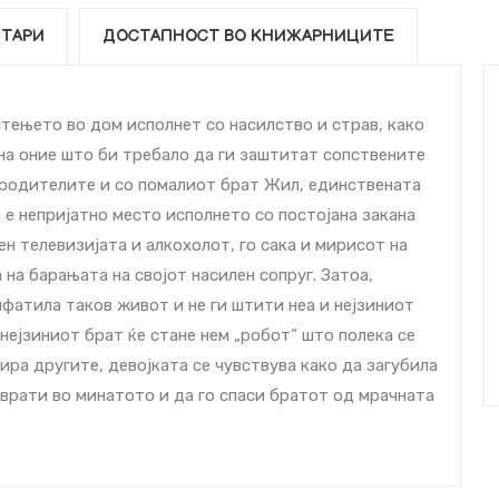
ТАРИ
ДОСТАПНОСТ ВО КНИЖАРНИЦИТЕ
тењето во дом исполнет со насилство и страв, како
на оние што би требало да ги заштитат сопствените
о родителите и со помалиот брат Жил, единствената
 е непријатно место исполнето со постојана закана
ен телевизијата и алкохолот, го сака и мирисот на
 на барањата на својот насилен сопруг. Затоа,
ифатила таков живот и не ги штити неа и нејзиниот
 нејзиниот брат ќе стане нем „робот“ што полека се
ра другите, девојката се чувствува како да загубила
е врати во минатото и да го спаси братот од мрачната