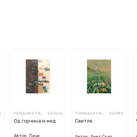
8
РОМАНИ И РАСКАЗИ ЗА МЛАДИ
067626
РОМАНИ И РАСКАЗИ ЗА МЛАДИ
065185
Од горчина и мед
Светле
Автор :
Пачи
Автор :
Анет Схап