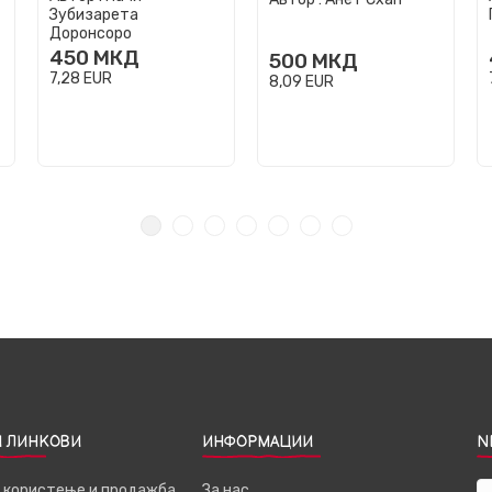
Зубизарета
Доронсоро
450
МКД
500
МКД
7,28
EUR
8,09
EUR
 ЛИНКОВИ
ИНФОРМАЦИИ
N
а користење и продажба
За нас