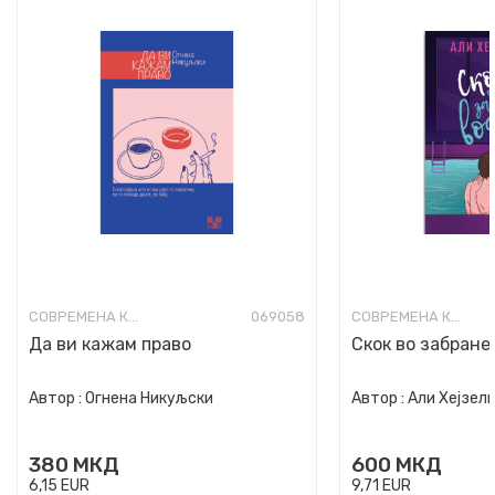
СОВРЕМЕНА КНИЖЕВНОСТ
069058
СОВРЕМЕНА КНИЖЕВНОСТ
Да ви кажам право
Скок во забране
Автор :
Огнена Никуљски
Автор :
Али Хејзел
380
МКД
600
МКД
6,15
EUR
9,71
EUR