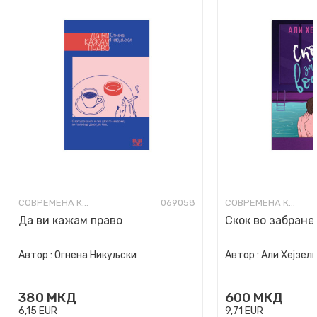
СОВРЕМЕНА КНИЖЕВНОСТ
069058
СОВРЕМЕНА КНИЖЕВНОСТ
Да ви кажам право
Скок во забране
Автор :
Огнена Никуљски
Автор :
Али Хејзел
380
МКД
600
МКД
6,15
EUR
9,71
EUR