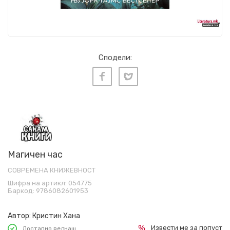
Сподели:
Магичен час
СОВРЕМЕНА КНИЖЕВНОСТ
Шифра на артикл:
054775
Баркод:
9786082601953
Автор:
Кристин Хана
Извести ме за попуст
Достапно веднаш