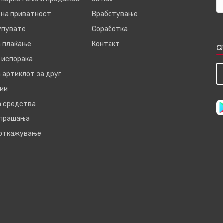
 на приватност
Вработување
купувате
Соработка
а плаќање
Контакт
С
 испорака
 артиклот за друг
ии
а средства
 прашања
 откажување