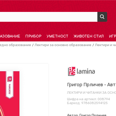
АЗОВАНИЕ
ПРИБОР
УМЕТНОСТ
ЖИВОТЕН СТИЛ
ИГ
редно образование
Лектири за основно образование
Лектири и ч
Григор Прличев - Ав
ЛЕКТИРИ И ЧИТАНКИ ЗА ОС
Шифра на артикл:
008794
Баркод:
9786082594125
Автор:
Григор Прличев