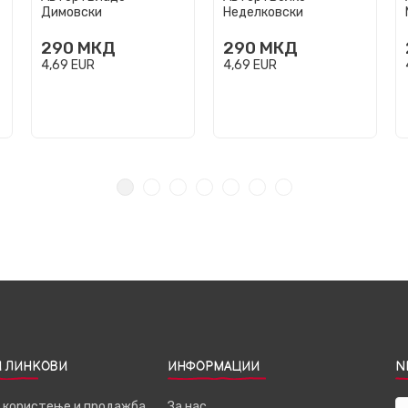
Димовски
Неделковски
290
МКД
290
МКД
4,69
EUR
4,69
EUR
 ЛИНКОВИ
ИНФОРМАЦИИ
N
а користење и продажба
За нас