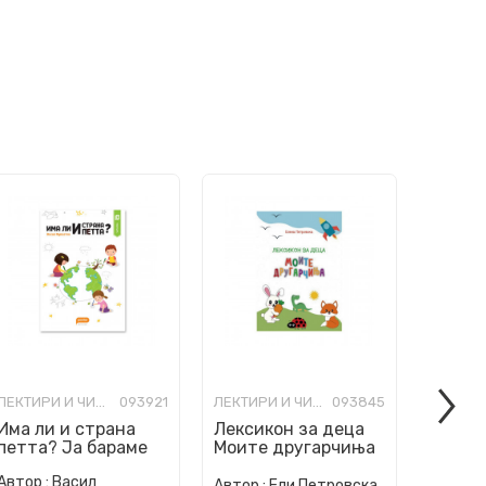
ЛЕКТИРИ И ЧИТАНКИ ЗА ОСНОВНО ОБРАЗОВАНИЕ
093921
ЛЕКТИРИ И ЧИТАНКИ ЗА ОСНОВНО ОБРАЗОВАНИЕ
093845
Има ли и страна
Лексикон за деца
Ниту 
петта? Ја бараме
Моите другарчиња
лага
каде што има деца.
Автор :
Васил
Автор :
Ели Петровска
Автор :