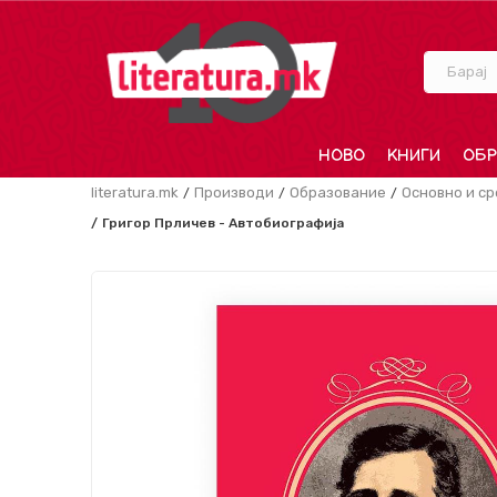
Барај
НОВО
КНИГИ
ОБР
literatura.mk
Производи
Образование
Основно и с
Григор Прличев - Автобиографија