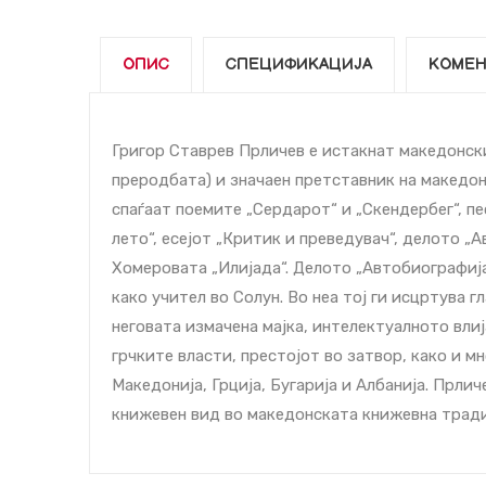
ОПИС
СПЕЦИФИКАЦИЈА
КОМЕН
Григор Ставрев Прличев е истакнат македонск
преродбата) и значаен претставник на македон
спаѓаат поемите „Сердарот“ и „Скендербег“, п
лето“, есејот „Критик и преведувач“, делото „
Хомеровата „Илијада“. Делото „Автобиографија
како учител во Солун. Во неа тој ги исцртува 
неговата измачена мајка, интелектуалното вли
грчките власти, престојот во затвор, како и 
Македонија, Грција, Бугарија и Албанија. Прли
книжевен вид во македонската книжевна тради