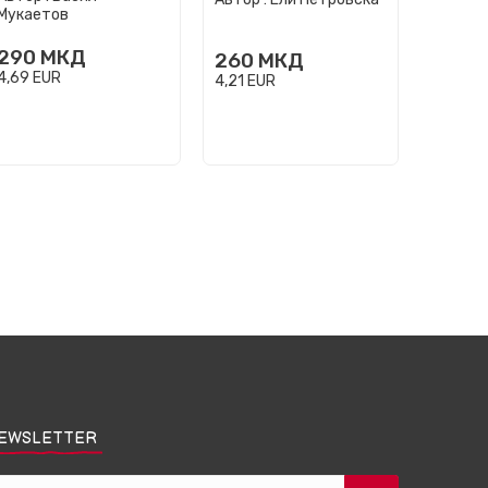
Мукаетов
290
МКД
260
МКД
200
4,69
EUR
4,21
EUR
3,24
EU
EWSLETTER