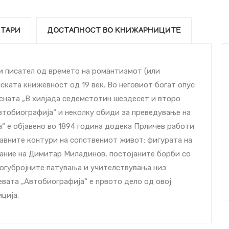
ТАРИ
ДОСТАПНОСТ ВО КНИЖАРНИЦИТЕ
и писател од времето на романтизмот (или
ската книжевност од 19 век. Во неговиот богат опус
есната „В хилјада седемстотин шездесет и второ
Автобиографија“ и неколку обиди за преведување на
“ е објавено во 1894 година додека Прличев работи
главните контури на сопствениот живот: фигурата на
јание на Димитар Миладинов, постојаните борби со
многубројните патувања и учителствувања низ
чевата „Автобиографија“ е првото дело од овој
ција.