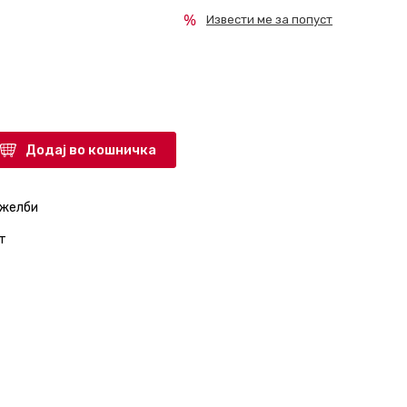
Извести ме за попуст
Додај во кошничка
 желби
т