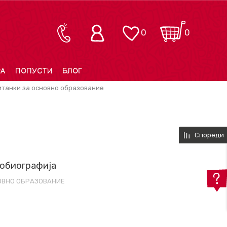
0
0
РА
ПОПУСТИ
БЛОГ
итанки за основно образование
Спореди
тобиографија
НОВНО ОБРАЗОВАНИЕ