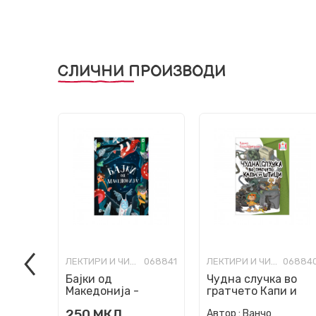
СЛИЧНИ ПРОИЗВОДИ
ЛЕКТИРИ И ЧИТАНКИ ЗА ОСНОВНО ОБРАЗОВАНИЕ
068841
ЛЕКТИРИ И ЧИТАНКИ ЗА ОСНОВНО ОБРАЗОВАНИЕ
06884
Бајки од
Чудна случка во
Македонија -
гратчето Капи и
лектира
Штици
250
МКД
Автор :
Ванчо