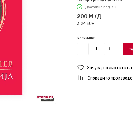
Достапно веднаш
200
МКД
3,24
EUR
Количина:
Зачувај во листата на
Спореди го производо