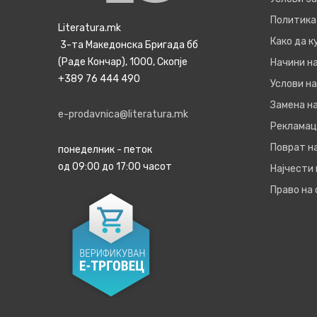
Политика
Literatura.mk
Како да 
3-та Македонска Бригада бб
(Раде Кончар), 1000, Скопје
Начини н
+389 76 444 490
Услови на
Замена на
e-prodavnica@literatura.mk
Рекламац
Поврат н
понеделник - петок
од 09:00 до 17:00 часот
Најчести
Право на