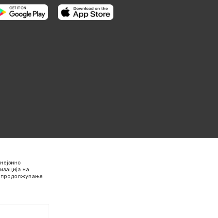
нејзино
изација на
Со продолжување