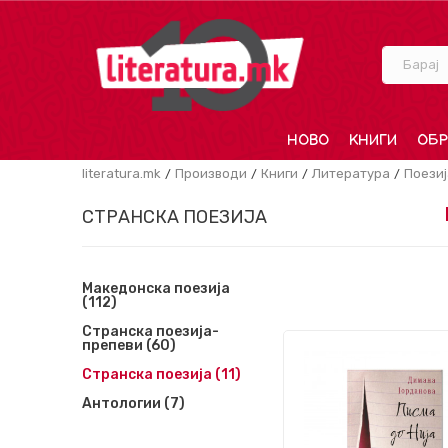
Барај
НОВО
КНИГИ
ОБР
literatura.mk
Производи
Книги
Литература
Поезиј
СТРАНСКА ПОЕЗИЈА
Македонска поезија
(112)
Странска поезија-
препеви
(60)
Странска поезија
(11)
Антологии
(7)