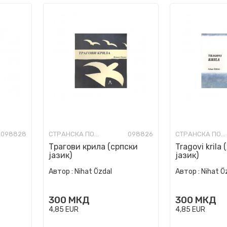
098828
СТРАНСКА ПОЕЗИЈА
098826
СТРАНСКА ПОЕЗИЈА
Трагови крила (српски
Tragovi krila
јазик)
јазик)
Автор :
Nihat Özdal
Автор :
Nihat Ö
300
МКД
300
МКД
4,85
EUR
4,85
EUR