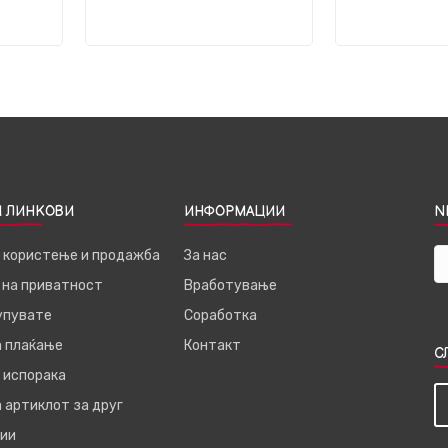
 ЛИНКОВИ
ИНФОРМАЦИИ
N
а користење и продажба
За нас
 на приватност
Вработување
купувате
Соработка
а плаќање
Контакт
С
 испорака
 артиклот за друг
ии