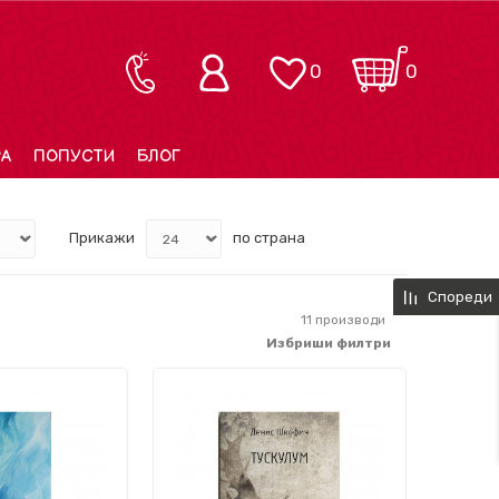
0
0
РА
ПОПУСТИ
БЛОГ
Прикажи
по страна
Спореди
11
производи
Избриши филтри