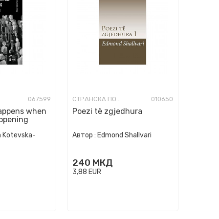
067599
СТРАНСКА ПОЕЗИЈА
010650
happens when
Poezi të zgjedhura
appеning
a Kotevska-
Автор :
Edmond Shallvari
240
МКД
3,88
EUR