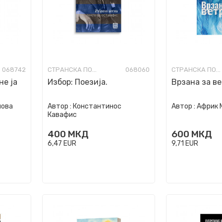
068742
СТРАНСКА ПОЕЗИЈА
068060
СТРАНСКА ПОЕЗИЈА
не ја
Избор: Поезија.
Врзана за в
нова
Автор :
Константинос
Автор :
Африк 
Кавафис
400
МКД
600
МКД
6,47
EUR
9,71
EUR