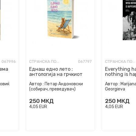
067996
СТРАНСКА ПОЕЗИЈА
067797
СТРАНСКА ПОЕЗИЈА
нема
Еднаш едно лето :
Everything 
антологија на грчкиот
nothing is h
расказ
новиќ
Автор :
Петар Андоновски
Автор :
Marijan
(собирач, преведувач)
Georgieva
250
МКД
250
МКД
4,05
EUR
4,05
EUR