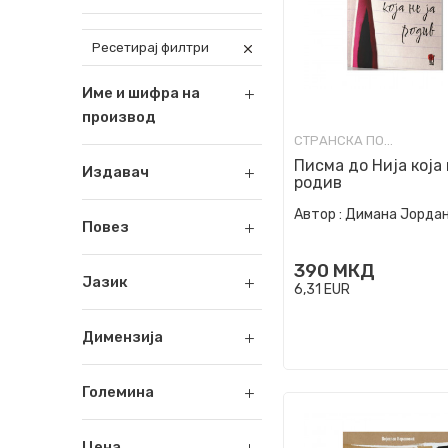
Ресетирај филтри
Име и шифра на
производ
СТРАНСКА ПОЕЗИЈА
Писма до Нија која 
Издавач
родив
Автор :
Димана Јорда
Повез
390
МКД
Јазик
6,31
EUR
Димензија
Големина
Цена