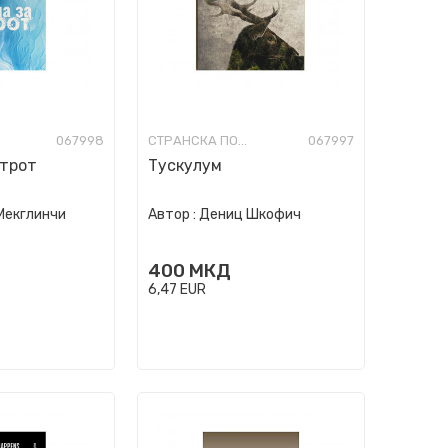
067998
СТРАНСКА ПОЕЗИЈА
067997
етрот
Тускулум
Мекглинчи
Автор :
Дениц Шкофич
400
МКД
6,47
EUR