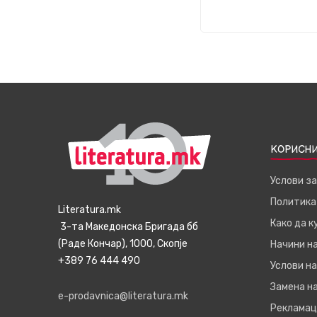
КОРИСНИ
Услови з
Политика
Literatura.mk
Како да 
3-та Македонска Бригада бб
(Раде Кончар), 1000, Скопје
Начини н
+389 76 444 490
Услови на
Замена на
e-prodavnica@literatura.mk
Рекламац