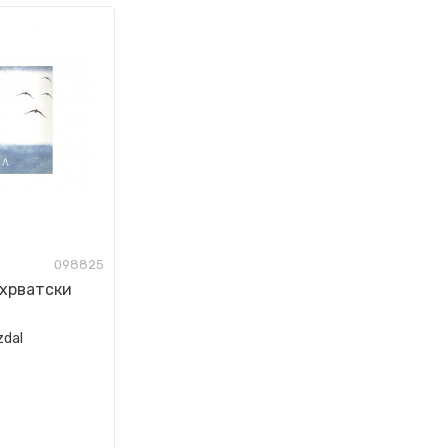
098825
 (хрватски
zdal