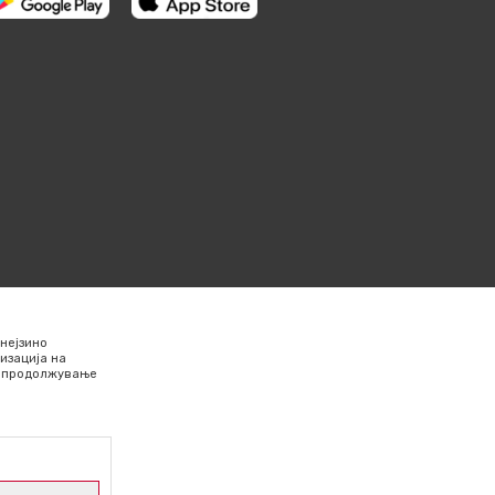
нејзино
изација на
Со продолжување