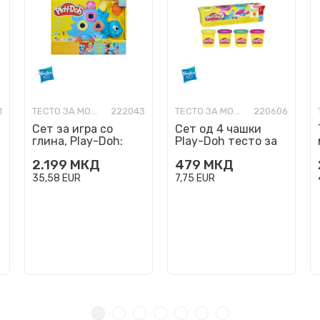
1
ТЕСТО ЗА МОДЕЛИРАЊЕ
222043
ТЕСТО ЗА МОДЕЛИРАЊЕ
220606
Сет за игра со
Сет од 4 чашки
глина, Play-Doh:
Play-Doh тесто за
Starters - Shapes &
моделирање -
2.199
МКД
479
МКД
Colors Dino
Vibrant
35,58
EUR
7,75
EUR