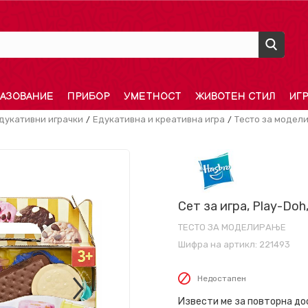
АЗОВАНИЕ
ПРИБОР
УМЕТНОСТ
ЖИВОТЕН СТИЛ
ИГ
дукативни играчки
Едукативна и креативна игра
Тесто за модел
Сет за игра, Play-Doh,
ТЕСТО ЗА МОДЕЛИРАЊЕ
Шифра на артикл:
221493
Недостапен
Извести ме за повторна д