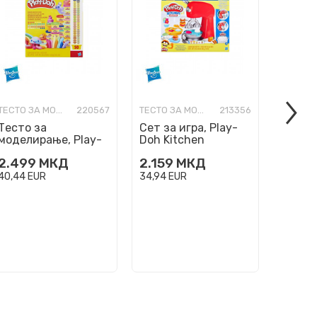
ТЕСТО ЗА МОДЕЛИРАЊЕ
220567
ТЕСТО ЗА МОДЕЛИРАЊЕ
213356
Тесто за
Сет за игра, Play-
Сет за
моделирање, Play-
Doh Kitchen
Doh Tr
Doh - сет од 50 бои
Creations Magical
Party 
2.499
МКД
2.159
МКД
759
Mixer Playset
40,44
EUR
34,94
EUR
12,28
E