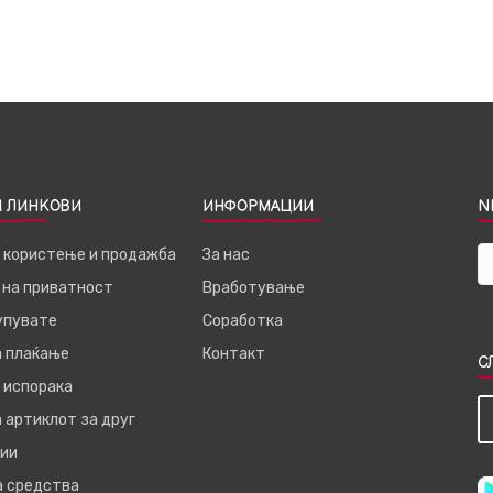
 ЛИНКОВИ
ИНФОРМАЦИИ
N
а користење и продажба
За нас
 на приватност
Вработување
купувате
Соработка
а плаќање
Контакт
С
 испорака
 артиклот за друг
ии
а средства