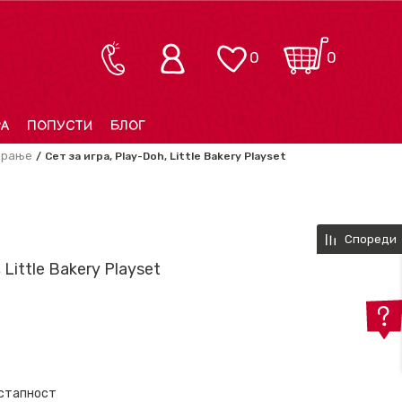
0
0
РА
ПОПУСТИ
БЛОГ
ирање
Сет за игра, Play-Doh, Little Bakery Playset
Спореди
 Little Bakery Playset
остапност