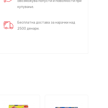
овозможува попусти и поволности при
купување.
Бесплатна достава за нарачки над
2500 денари.