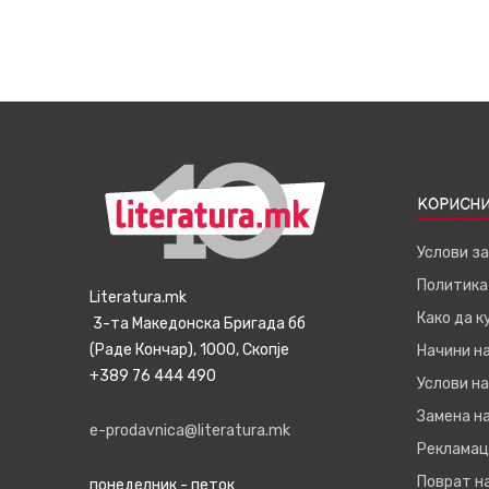
КОРИСНИ
Услови з
Политика
Literatura.mk
Како да 
3-та Македонска Бригада бб
(Раде Кончар), 1000, Скопје
Начини н
+389 76 444 490
Услови на
Замена на
e-prodavnica@literatura.mk
Рекламац
Поврат н
понеделник - петок