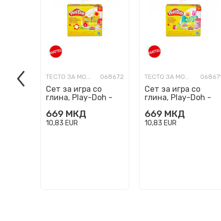
ТЕСТО ЗА МОДЕЛИРАЊЕ
068672
ТЕСТО ЗА МОДЕЛИРАЊЕ
06867
Сет за игра со
Сет за игра со
глина, Play-Doh -
глина, Play-Doh -
Sunflowers & Daisies
Tulips & Daffodils
669
МКД
669
МКД
10,83
EUR
10,83
EUR