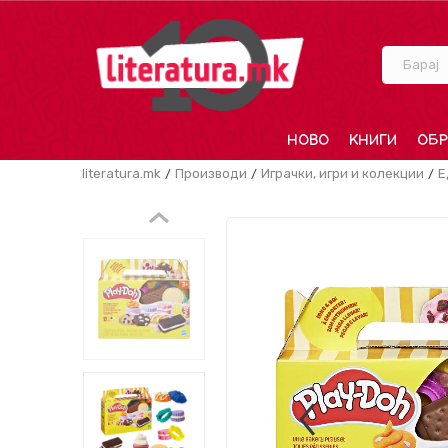
Барај
НОВО
КНИГИ
ОБР
literatura.mk
Производи
Играчки, игри и колекции
Е