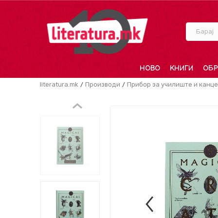
Барај
НОВО
КНИГИ
ОБР
literatura.mk
Производи
Прибор за училиште и канце