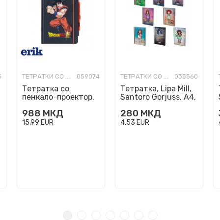
5
ТЕТРАТКИ СО ТВРДИ КОРИЦИ
059074
ТЕТРАТКИ СО ТВРДИ КОРИЦИ
035560
Тетратка со
Тетратка, Lipa Mill,
пенкало-проектор,
Santoro Gorjuss, A4,
Dragon Ball, А5
линии
988
МКД
280
МКД
15,99
EUR
4,53
EUR