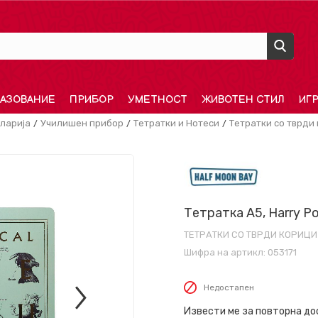
АЗОВАНИЕ
ПРИБОР
УМЕТНОСТ
ЖИВОТЕН СТИЛ
ИГ
ларија
Училишен прибор
Тетратки и Нотеси
Тетратки со тврди
Тетратка A5, Harry Po
ТЕТРАТКИ СО ТВРДИ КОРИЦИ
Шифра на артикл:
053171
Недостапен
Извести ме за повторна д