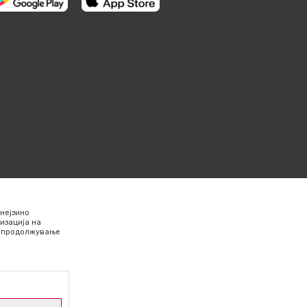
нејзино
изација на
Со продолжување