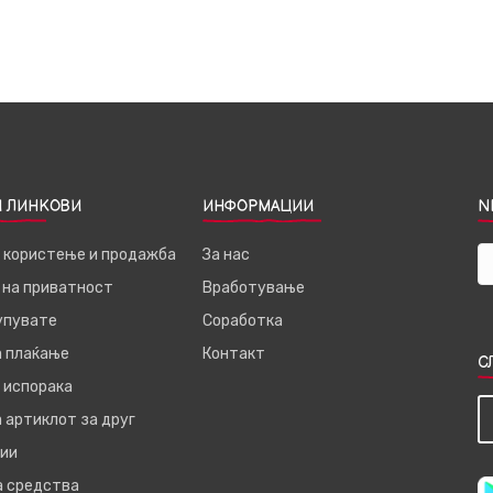
 ЛИНКОВИ
ИНФОРМАЦИИ
N
а користење и продажба
За нас
 на приватност
Вработување
купувате
Соработка
а плаќање
Контакт
С
 испорака
 артиклот за друг
ии
а средства