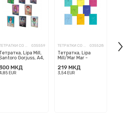
ТЕТРАТКИ СО ТВРДИ КОРИЦИ
035559
ТЕТРАТКИ СО ТВРДИ КОРИЦИ
035528
Тетратка, Lipa Mill,
Тетратка, Lipa
Тетрат
Santoro Gorjuss, A4,
Mill/Mar Mar -
Mill/M
коцки
Standard A4, линии
Standa
300
МКД
219
МКД
219
М
4,85
EUR
3,54
EUR
3,54
EU