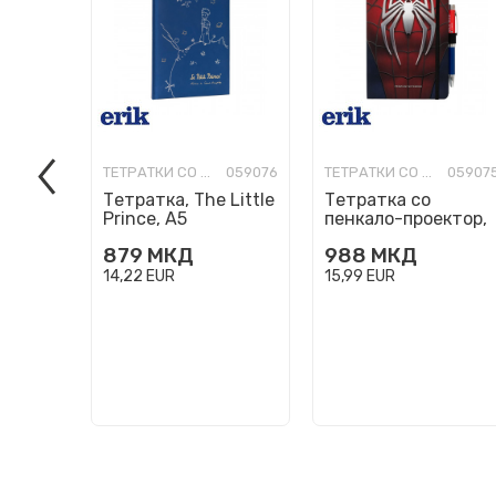
ТЕТРАТКИ СО ТВРДИ КОРИЦИ
059076
ТЕТРАТКИ СО ТВРДИ КОРИЦИ
05907
Тетратка, The Little
Тетратка со
Prince, А5
пенкало-проектор,
Marvel - Spider-Man,
879
МКД
988
МКД
А5
14,22
EUR
15,99
EUR