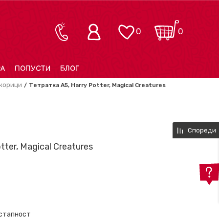
0
0
РА
ПОПУСТИ
БЛОГ
 корици
Тетратка A5, Harry Potter, Magical Creatures
Спореди
tter, Magical Creatures
остапност