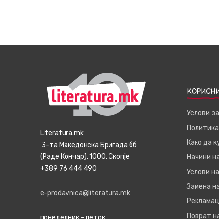
КОРИСНИ
Услови з
Политика
Literatura.mk
Како да 
3-та Македонска Бригада бб
(Раде Кончар), 1000, Скопје
Начини н
+389 76 444 490
Услови на
Замена на
e-prodavnica@literatura.mk
Рекламац
Поврат н
понеделник - петок