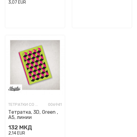
3,07
EUR
ТЕТРАТКИ СО ТВРДИ КОРИЦИ
006941
Тетратка, 3D, Green ,
A5, линии
132
МКД
2,14
EUR