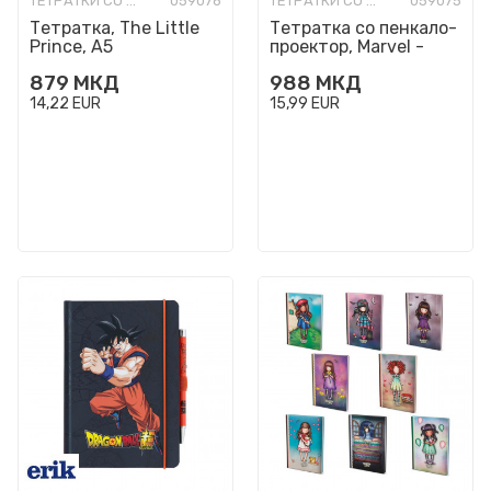
ТЕТРАТКИ СО ТВРДИ КОРИЦИ
059076
ТЕТРАТКИ СО ТВРДИ КОРИЦИ
059075
Тетратка, The Little
Тетратка со пенкало-
Prince, А5
проектор, Marvel -
Spider-Man, А5
879
МКД
988
МКД
14,22
EUR
15,99
EUR