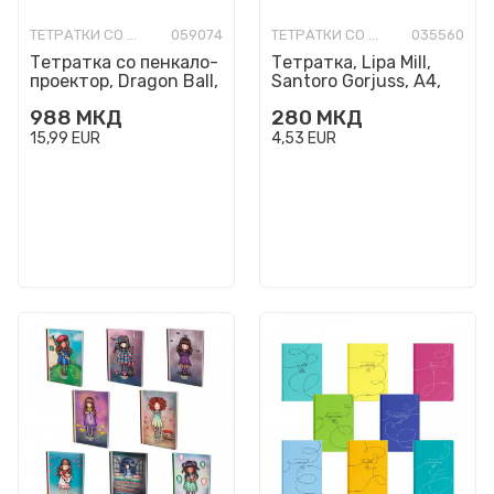
ТЕТРАТКИ СО ТВРДИ КОРИЦИ
059074
ТЕТРАТКИ СО ТВРДИ КОРИЦИ
035560
Тетратка со пенкало-
Тетратка, Lipa Mill,
проектор, Dragon Ball,
Santoro Gorjuss, A4,
А5
линии
988
МКД
280
МКД
15,99
EUR
4,53
EUR