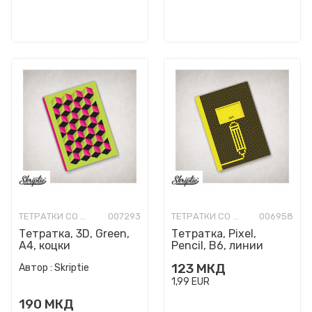
ТЕТРАТКИ СО ТВРДИ КОРИЦИ
007293
ТЕТРАТКИ СО ТВРДИ КОРИЦИ
006958
Тетратка, 3D, Green,
Тетратка, Pixel,
A4, коцки
Pencil, B6, линии
123
МКД
Автор :
Skriptie
1,99
EUR
190
МКД