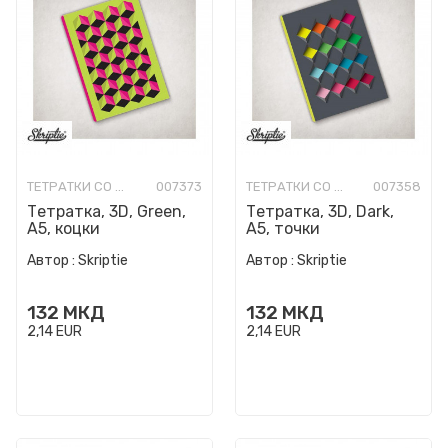
ТЕТРАТКИ СО ТВРДИ КОРИЦИ
007373
ТЕТРАТКИ СО ТВРДИ КОРИЦИ
007358
Тетратка, 3D, Green,
Тетратка, 3D, Dark,
A5, коцки
A5, точки
Автор :
Skriptie
Автор :
Skriptie
132
МКД
132
МКД
2,14
EUR
2,14
EUR