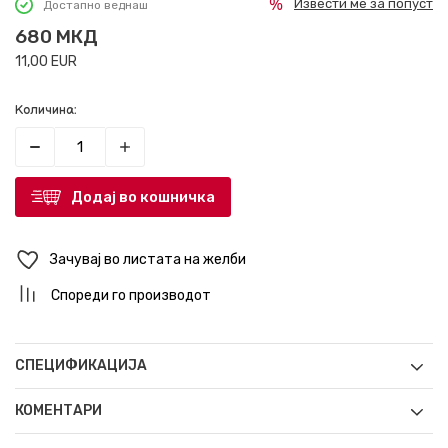
Извести ме за попуст
Достапно веднаш
680
МКД
11,00
EUR
Количина:
Додај во кошничка
Зачувај во листата на желби
Спореди го производот
СПЕЦИФИКАЦИЈА
КОМЕНТАРИ